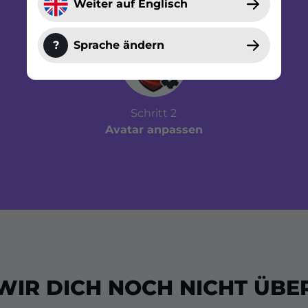
Weiter auf Englisch
?
Sprache ändern
Schritt 2
Avatar anpassen
WIR DICH NOCH NICHT ÜBE