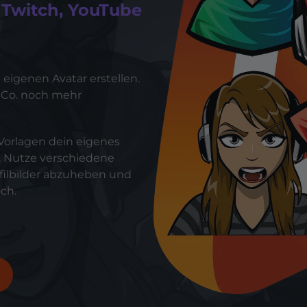
ner
ges
tars
YouTube Overlays
YouTube Alerts
Discord Banner
Twitch Sub Emotes
Twitch Sub Badges
Badge Maker
r Twitch, YouTube
eaming auf Kick.
Optimiert für Streaming auf YouTube.
eigenen Avatar erstellen.
 Co. noch mehr
Vorlagen dein eigenes
n. Nutze verschiedene
filbilder abzuheben und
ch.
s
punkte &
s