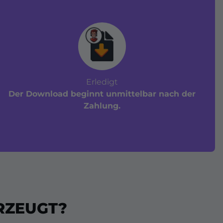
Erledigt
Der Download beginnt unmittelbar nach der
Zahlung.
RZEUGT?