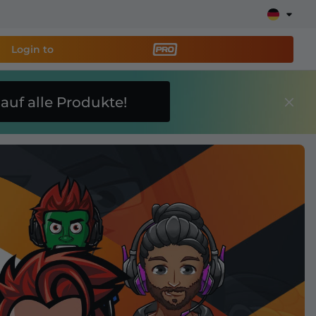
Login to
E
auf alle Produkte!
reaming-Tool PRO
und
Stream ganz einfach ein!
ays, Alerts, Spenden, Goal Bars, Chatbot und mehr
Erfahre
mehr