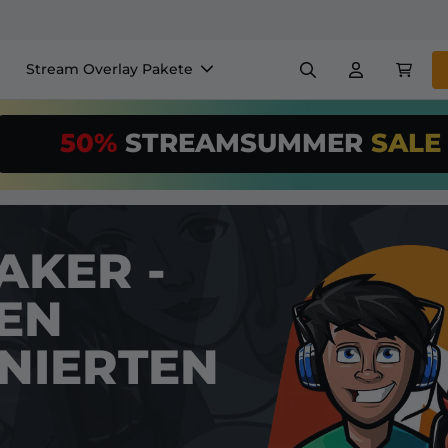
Stream Overlay Pakete
nels
Banner
Emotes
50%
STREAMSUMMER
SAL
$/Month
*
Makers
VTube
Nutze unser
St
richte deinen 
Overlay Maker
AKER -
Einfaches Setup für Overl
NEN
Registrieren
für
NIERTEN