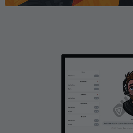
Christmas Overlays
Halloween Overlays
Winter Overlays
Easter Overlays