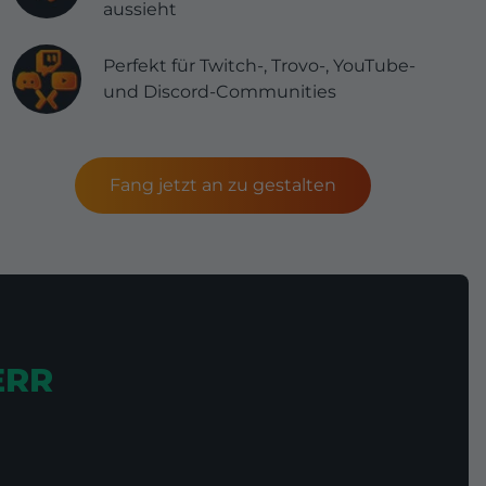
aussieht
Perfekt für Twitch-, Trovo-, YouTube-
und Discord-Communities
Fang jetzt an zu gestalten
ERR