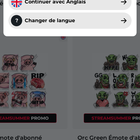
Continuer avec Anglais
é Twitch | Émotes
Twitch | Émotes d'ab
és Twitch
Twitch
?
Changer de langue
REAMSUMMER
PROMO
STREAMSUMMER
PR
mote d'abonné
Orc Green Émote d'a