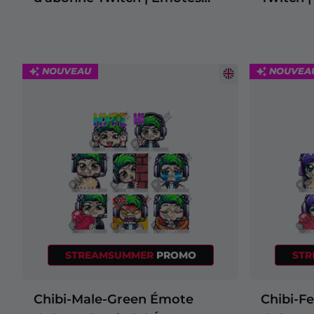
Overlays pour Noël
d'abonnés Twitch
Twitch
Overlays pour Halloween
Overlays pour l'Hiver
NOUVEAU
NOUVEA
Overlays pour Pâques
STREAMSUMMER
PROMO
ST
Chibi-Male-Green Émote
Chibi-F