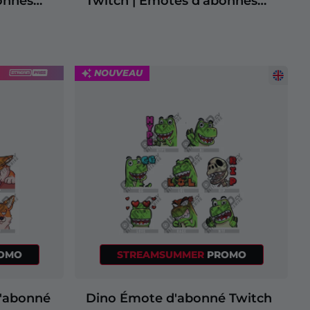
onnés
Twitch | Émotes d'abonnés
Twitch
NOUVEAU
OMO
STREAMSUMMER
PROMO
'abonné
Dino Émote d'abonné Twitch