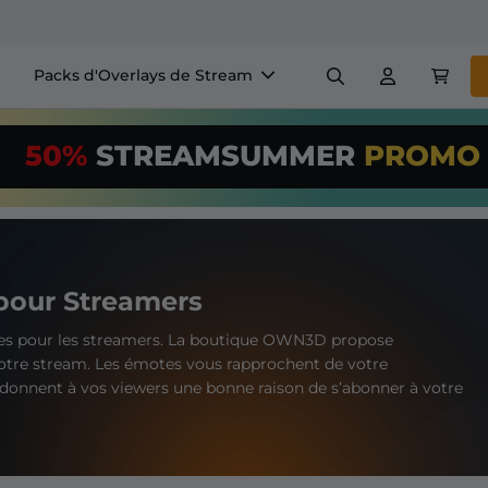
Packs d'Overlays de Stream
Panneaux
Bannière
50%
STREAMSUMMER
PROM
$US/Month
*
Badges
Générateurs
Utilisez notre
o
configurez votr
+ Overlays & Alertes
Configuration facile pour le
pour Streamers
 streaming GRATUITS
etc
es pour les streamers. La boutique OWN3D propose
tre stream. Les émotes vous rapprochent de votre
S'abonner
nnent à vos viewers une bonne raison de s’abonner à votre
à