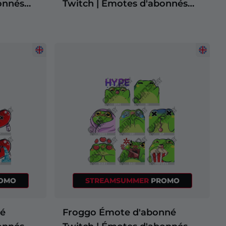
onnés
Twitch | Émotes d'abonnés
Twitch
OMO
STREAMSUMMER
PROMO
né
Froggo Émote d'abonné