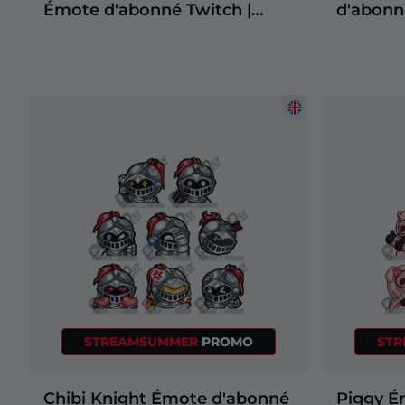
Émote d'abonné Twitch |
d'abonn
Émotes d'abonnés Twitch
d'abonn
STREAMSUMMER
PROMO
ST
Chibi Knight Émote d'abonné
Piggy É