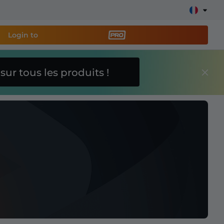
Login to
O
sur tous les produits !
util de streaming PRO
et
e stream facilement !
s overlays, alertes, dons, barres d'objectifs, chatbot,
En savoir
plus