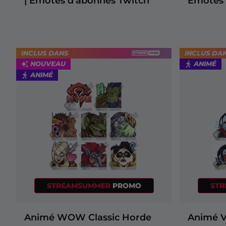
| Émotes d'abonnés Twitch
Émotes 
INCLUS DANS
INCLUS DA
NOUVEAU
ANIMÉ
ANIMÉ
STREAMSUMMER
PROMO
ST
Animé WOW Classic Horde
Animé 