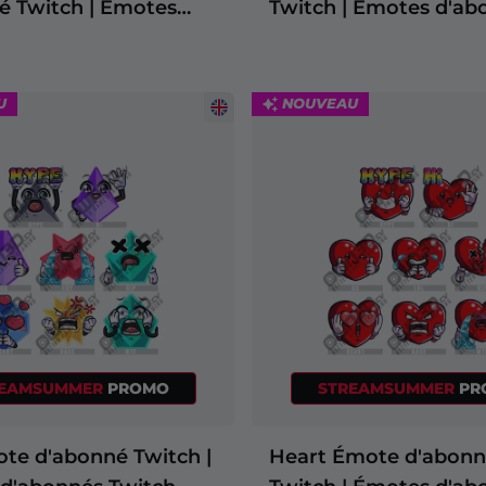
é Twitch | Émotes
Twitch | Émotes d'ab
és Twitch
Twitch
U
NOUVEAU
REAMSUMMER
PROMO
STREAMSUMMER
PR
ote d'abonné Twitch |
Heart Émote d'abon