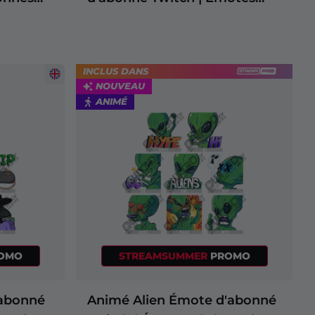
d'abonnés Twitch
INCLUS DANS
NOUVEAU
ANIMÉ
OMO
STREAMSUMMER
PROMO
'abonné
Animé Alien Émote d'abonné