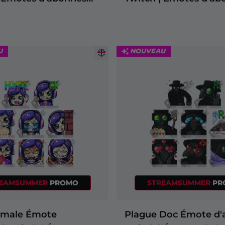
Twitch
U
NOUVEAU
REAMSUMMER
PROMO
STREAMSUMMER
PR
emale Émote
Plague Doc Émote d