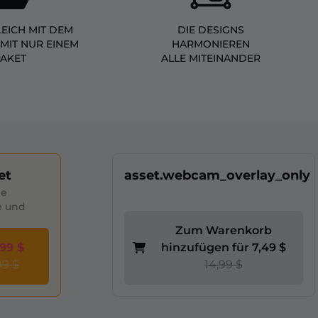
LEICH MIT DEM
DIE DESIGNS
MIT NUR EINEM
HARMONIEREN
PAKET
ALLE MITEINANDER
et
asset.webcam_overlay_only
le
e und
Zum Warenkorb
,99 $
hinzufügen für 7,49 $
99 $
14,99 $