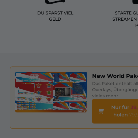
DU SPARST VIEL
STARTE G
GELD
STREAMEN 
New World Pak
Das Paket enthält al
Overlays, Übergäng
vieles mehr
Nur für
39
holen
79,