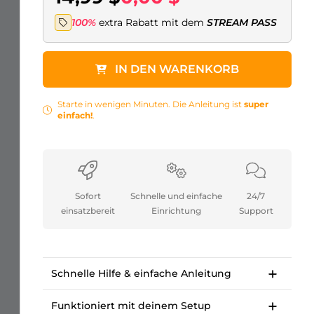
100%
extra Rabatt mit dem
STREAM PASS
IN DEN WARENKORB
Starte in wenigen Minuten. Die Anleitung ist
super
einfach!
.
Sofort
Schnelle und einfache
24/7
einsatzbereit
Einrichtung
Support
Schnelle Hilfe & einfache Anleitung
Super einfache Schritt-für-Schritt-Anleitung.
Starte in wenigen Minuten. /li>
Funktioniert mit deinem Setup