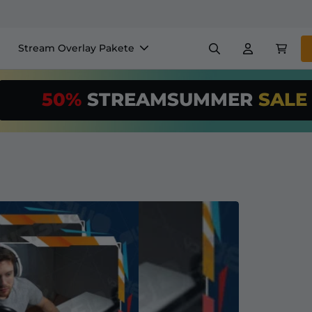
Stream Overlay Pakete
nels
Banner
Emotes
50%
STREAMSUMMER
SAL
$/Month
*
Makers
VTube
Nutze unser
St
richte deinen 
Overlay Maker
Einfaches Setup für Overl
Registrieren
für