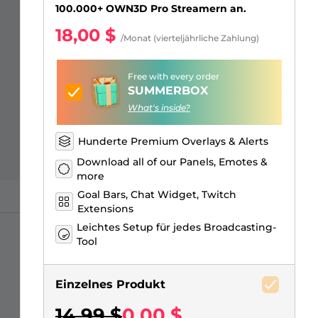
Just Chatting Overlays
Facebook Alerts
Intermission Banners
Kick Sub Emotes
Twitch Bit Badges
Gaming Logo Maker
100.000+ OWN3D Pro Streamern an.
18,00 $
/Monat (vierteljährliche Zahlung)
Free with every order
SUMMERBOX
What's inside?
Hunderte Premium Overlays & Alerts
Download all of our Panels, Emotes &
more
Goal Bars, Chat Widget, Twitch
Extensions
Leichtes Setup für jedes Broadcasting-
Tool
Einzelnes Produkt
14,99 $
0,00 $