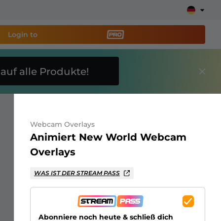
Login to
E
auf alle Produkte!
reaming-Tool PRO
und
Stream ganz einfach ein!
Webcam Overlays
ays, Alerts, Spenden, Goal Bars, Chatbot und mehr
Animiert New World Webcam
Overlays
Erfahre
mehr
WAS IST DER STREAM PASS
Abonniere noch heute & schließ dich