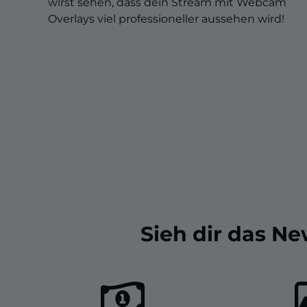
Christmas Overlays
wirst sehen, dass dein Stream mit Webcam
Overlays viel professioneller aussehen wird!
Halloween Overlays
Winter Overlays
Easter Overlays
Sieh dir das N