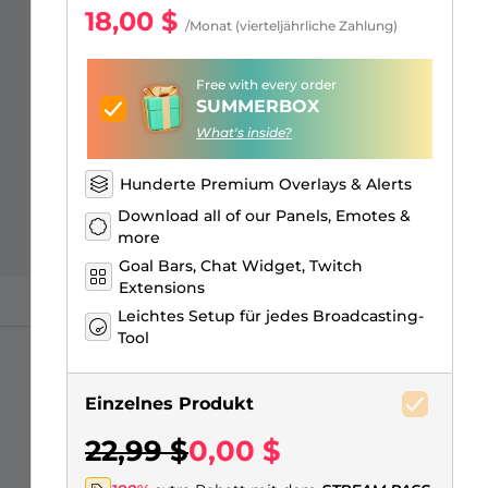
Just Chatting Overlays
Facebook Alerts
Intermission Banners
Kick Sub Emotes
Twitch Bit Badges
Gaming Logo Maker
18,00 $
/Monat (vierteljährliche Zahlung)
Free with every order
SUMMERBOX
What's inside?
Hunderte Premium Overlays & Alerts
Download all of our Panels, Emotes &
more
Goal Bars, Chat Widget, Twitch
Extensions
Leichtes Setup für jedes Broadcasting-
Tool
Einzelnes Produkt
22,99 $
0,00 $