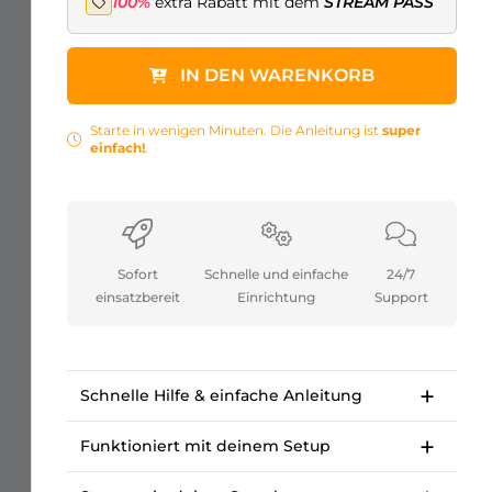
100%
extra Rabatt mit dem
STREAM PASS
IN DEN WARENKORB
Starte in wenigen Minuten. Die Anleitung ist
super
einfach!
.
Sofort
Schnelle und einfache
24/7
einsatzbereit
Einrichtung
Support
Schnelle Hilfe & einfache Anleitung
Super einfache Schritt-für-Schritt-Anleitung.
Starte in wenigen Minuten. /li>
Funktioniert mit deinem Setup
OWN3D-Academy-Kurs: Premium-Stream-
Für Twitch, Kick, Facebook, YouTube, Trovo.