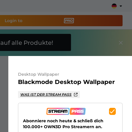
Login to
E
auf alle Produkte!
reaming-Tool PRO
und
Stream ganz einfach ein!
Desktop Wallpaper
ays, Alerts, Spenden, Goal Bars, Chatbot und mehr
Blackmode Desktop Wallpaper
Erfahre
WAS IST DER STREAM PASS
mehr
Abonniere noch heute & schließ dich
100.000+ OWN3D Pro Streamern an.