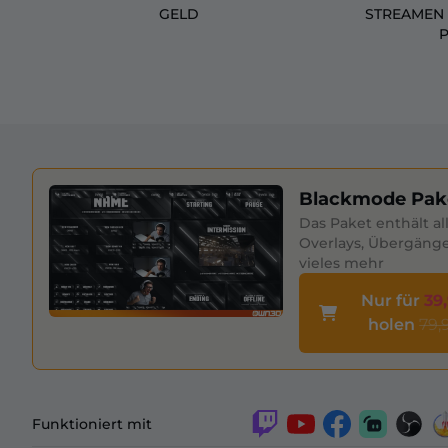
GELD
STREAMEN 
Blackmode Pak
Das Paket enthält al
Overlays, Übergäng
vieles mehr
Nur für
39
holen
79,
Funktioniert mit