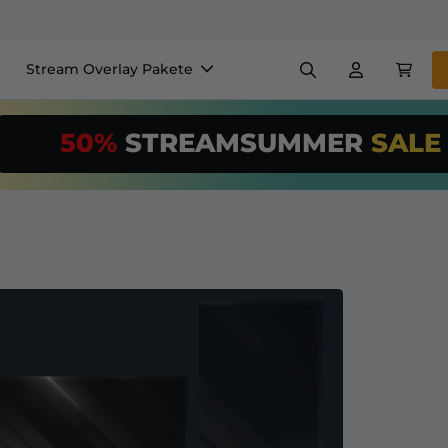
Stream Overlay Pakete
nels
Banner
Emotes
50%
STREAMSUMMER
SAL
$/Month
*
Makers
VTube
Nutze unser
St
richte deinen 
Overlay Maker
Einfaches Setup für Overl
Registrieren
für