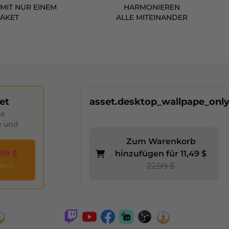
MIT NUR EINEM
HARMONIEREN
PAKET
ALLE MITEINANDER
et
asset.desktop_wallpape_onl
le
e und
Zum Warenkorb
,99 $
hinzufügen für 11,49 $
99 $
22,99 $