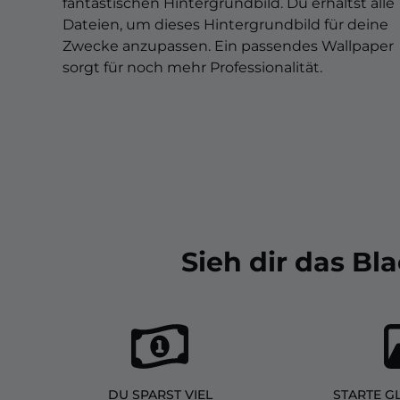
Christmas Overlays
fantastischen Hintergrundbild. Du erhältst alle
Dateien, um dieses Hintergrundbild für deine
Halloween Overlays
Zwecke anzupassen. Ein passendes Wallpaper
sorgt für noch mehr Professionalität.
Winter Overlays
Easter Overlays
Sieh dir das B
DU SPARST VIEL
STARTE G