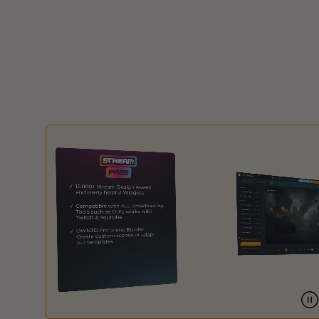
Christmas Overlays
Halloween Overlays
Winter Overlays
Easter Overlays