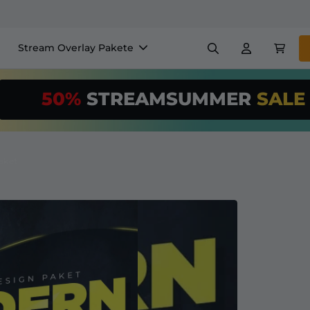
Stream Overlay Pakete
nels
Banner
Emotes
50%
STREAMSUMMER
SAL
$/Month
*
Makers
VTube
Nutze unser
St
richte deinen 
aket
Overlay Maker
Einfaches Setup für Overl
Registrieren
für