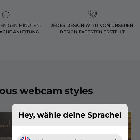
WENIGEN MINUTEN,
JEDES DESIGN WIRD VON UNSEREN
FACHE ANLEITUNG
DESIGN-EXPERTEN ERSTELLT
ious webcam styles
Hey, wähle deine Sprache!