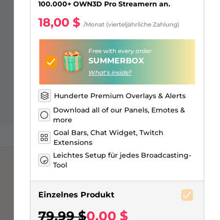
Just Chatting Overlays
Facebook Alerts
Intermission Banners
Kick Sub Emotes
Twitch Bit Badges
Gaming Logo Maker
100.000+ OWN3D Pro Streamern an.
18,00 $
/Monat (vierteljährliche Zahlung)
Free with every order
SUMMERBOX
What's inside?
Hunderte Premium Overlays & Alerts
Download all of our Panels, Emotes &
more
Goal Bars, Chat Widget, Twitch
Extensions
Leichtes Setup für jedes Broadcasting-
Tool
Einzelnes Produkt
79,99 $
0,00 $