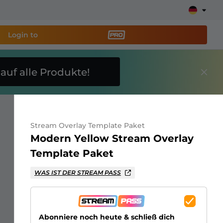
Login to
E
auf alle Produkte!
reaming-Tool PRO
und
Stream ganz einfach ein!
Stream Overlay Template Paket
ays, Alerts, Spenden, Goal Bars, Chatbot und mehr
Modern Yellow Stream Overlay
Template Paket
Erfahre
mehr
WAS IST DER STREAM PASS
Abonniere noch heute & schließ dich