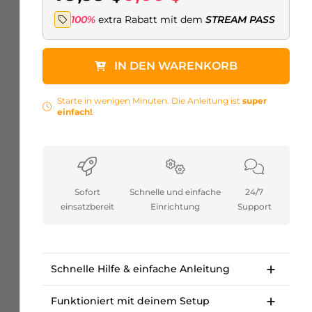
100%
extra Rabatt mit dem
STREAM PASS
IN DEN WARENKORB
Starte in wenigen Minuten. Die Anleitung ist
super
einfach!
.
Sofort
Schnelle und einfache
24/7
einsatzbereit
Einrichtung
Support
Schnelle Hilfe & einfache Anleitung
Super einfache Schritt-für-Schritt-Anleitung.
Starte in wenigen Minuten. /li>
Funktioniert mit deinem Setup