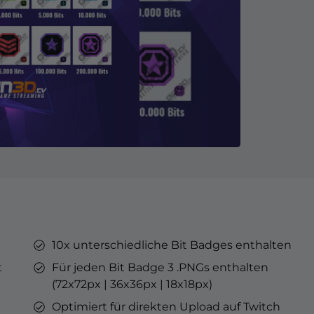
ner
ges
tars
YouTube Overlays
YouTube Alerts
Discord Banner
Twitch Sub Emotes
Twitch Sub Badges
Badge Maker
eaming auf Kick.
Optimiert für Streaming auf YouTube.
10x unterschiedliche Bit Badges enthalten
s
punkte &
t
Für jeden Bit Badge 3 .PNGs enthalten
s
(72x72px | 36x36px | 18x18px)
Optimiert für direkten Upload auf Twitch