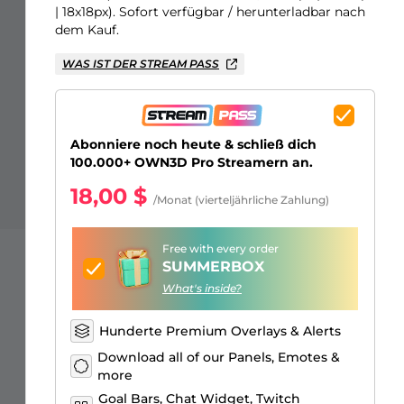
Just Chatting Overlays
Facebook Alerts
Intermission Banners
Kick Sub Emotes
Twitch Bit Badges
Gaming Logo Maker
| 18x18px). Sofort verfügbar / herunterladbar nach
dem Kauf.
WAS IST DER STREAM PASS
Abonniere noch heute & schließ dich
100.000+ OWN3D Pro Streamern an.
18,00 $
/Monat (vierteljährliche Zahlung)
Free with every order
SUMMERBOX
What's inside?
Hunderte Premium Overlays & Alerts
Download all of our Panels, Emotes &
more
Goal Bars, Chat Widget, Twitch