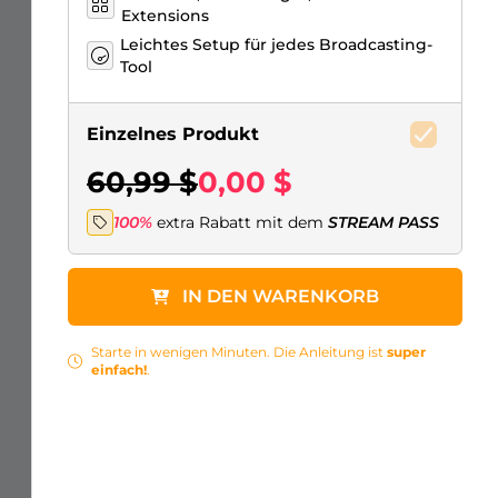
Extensions
Leichtes Setup für jedes Broadcasting-
Tool
Einzelnes Produkt
60,99 $
0,00 $
100%
extra Rabatt mit dem
STREAM PASS
IN DEN WARENKORB
Starte in wenigen Minuten. Die Anleitung ist
super
einfach!
.