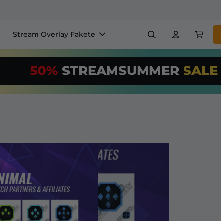
Stream Overlay Pakete
nels
Banner
Emotes
50%
STREAMSUMMER
SAL
$/Month
*
Makers
VTube
Nutze unser
St
richte deinen 
Overlay Maker
Einfaches Setup für Overl
Registrieren
für