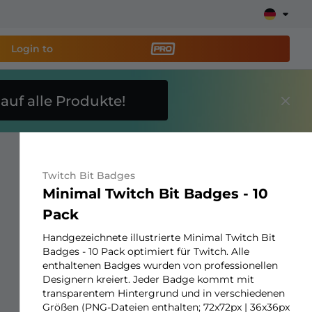
Login to
E
auf alle Produkte!
reaming-Tool PRO
und
Stream ganz einfach ein!
Twitch Bit Badges
ays, Alerts, Spenden, Goal Bars, Chatbot und mehr
Minimal Twitch Bit Badges - 10
Pack
Erfahre
mehr
Handgezeichnete illustrierte Minimal Twitch Bit
Badges - 10 Pack optimiert für Twitch. Alle
enthaltenen Badges wurden von professionellen
Designern kreiert. Jeder Badge kommt mit
transparentem Hintergrund und in verschiedenen
Größen (PNG-Dateien enthalten; 72x72px | 36x36px