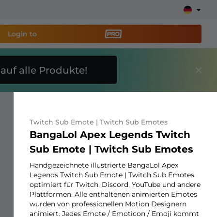
Login to
E
auf alle Produkte!
reaming-Tool PRO
und
Stream ganz einfach ein!
Twitch Sub Emote | Twitch Sub Emotes
ays, Alerts, Spenden, Goal Bars, Chatbot und mehr
BangaLol Apex Legends Twitch
Sub Emote | Twitch Sub Emotes
Erfahre
mehr
Handgezeichnete illustrierte BangaLol Apex
Legends Twitch Sub Emote | Twitch Sub Emotes
optimiert für Twitch, Discord, YouTube und andere
Plattformen. Alle enthaltenen animierten Emotes
wurden von professionellen Motion Designern
animiert. Jedes Emote / Emoticon / Emoji kommt