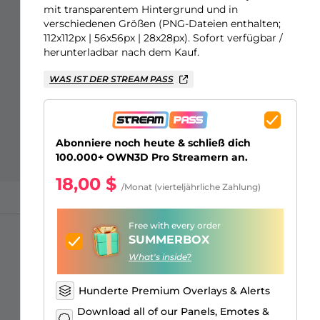
Just Chatting Overlays
Facebook Alerts
Intermission Banners
Kick Sub Emotes
Twitch Bit Badges
Gaming Logo Maker
mit transparentem Hintergrund und in
verschiedenen Größen (PNG-Dateien enthalten;
112x112px | 56x56px | 28x28px). Sofort verfügbar /
herunterladbar nach dem Kauf.
WAS IST DER STREAM PASS
Abonniere noch heute & schließ dich
100.000+ OWN3D Pro Streamern an.
18,00 $
/Monat (vierteljährliche Zahlung)
Free with every order
SUMMERBOX
What's inside?
Hunderte Premium Overlays & Alerts
Download all of our Panels, Emotes &