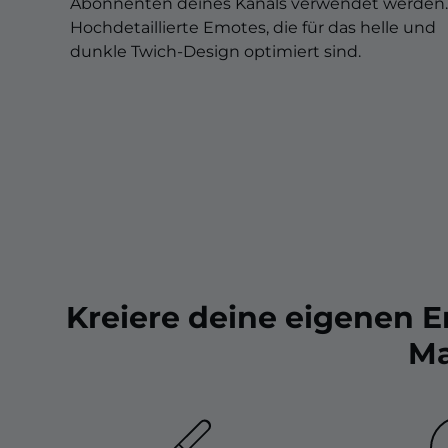
Christmas Overlays
Abonnenten deines Kanals verwendet werden.
Hochdetaillierte Emotes, die für das helle und
Halloween Overlays
dunkle Twich-Design optimiert sind.
Winter Overlays
Easter Overlays
Kreiere deine eigenen 
Ma