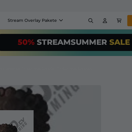
Stream Overlay Pakete
nels
Banner
Emotes
50%
STREAMSUMMER
SAL
$/Month
*
Makers
VTube
Nutze unser
St
richte deinen 
ex Legends Twitch Sub Emote | Twitch Sub Emotes
Overlay Maker
Einfaches Setup für Overl
Registrieren
für