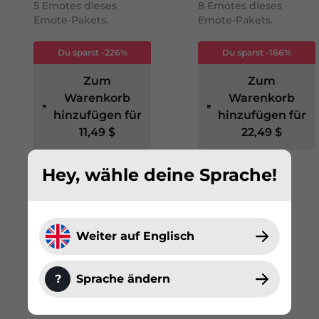
5 Emotes dieses
8 Emotes dieses
Emote-Pakets.
Emote-Pakets.
Du sparst -226%
Du sparst -166%
Zum
Zum
Warenkorb
Warenkorb
hinzufügen für
hinzufügen für
11,49 $
22,49 $
Hey, wähle deine Sprache!
Weiter auf Englisch
?
Sprache ändern