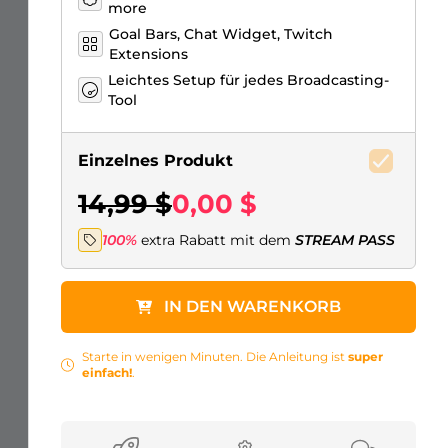
more
Goal Bars, Chat Widget, Twitch
Extensions
Leichtes Setup für jedes Broadcasting-
Tool
Einzelnes Produkt
14,99 $
0,00 $
100%
extra Rabatt mit dem
STREAM PASS
IN DEN WARENKORB
Starte in wenigen Minuten. Die Anleitung ist
super
einfach!
.