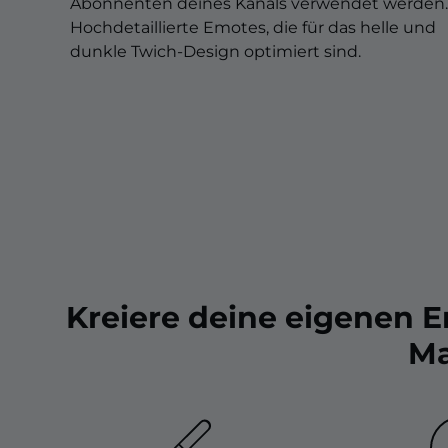
Christmas Overlays
Abonnenten deines Kanals verwendet werden.
Hochdetaillierte Emotes, die für das helle und
Halloween Overlays
dunkle Twich-Design optimiert sind.
Winter Overlays
Easter Overlays
Kreiere deine eigenen 
Ma