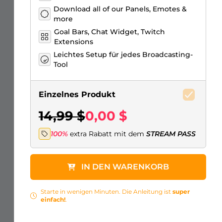
Download all of our Panels, Emotes &
more
Goal Bars, Chat Widget, Twitch
Extensions
Leichtes Setup für jedes Broadcasting-
Tool
Einzelnes Produkt
14,99 $
0,00 $
100%
extra Rabatt mit dem
STREAM PASS
IN DEN WARENKORB
Starte in wenigen Minuten. Die Anleitung ist
super
einfach!
.