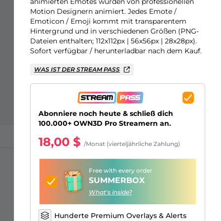
Just Chatting Overlays
Facebook Alerts
Intermission Banners
Kick Sub Emotes
Twitch Bit Badges
Gaming Logo Maker
animierten Emotes wurden von professionellen
Motion Designern animiert. Jedes Emote /
Emoticon / Emoji kommt mit transparentem
Hintergrund und in verschiedenen Größen (PNG-
Dateien enthalten; 112x112px | 56x56px | 28x28px).
Sofort verfügbar / herunterladbar nach dem Kauf.
WAS IST DER STREAM PASS
Abonniere noch heute & schließ dich
100.000+ OWN3D Pro Streamern an.
18,00 $
/Monat (vierteljährliche Zahlung)
Free with every order
SUMMERBOX
What's inside?
Hunderte Premium Overlays & Alerts