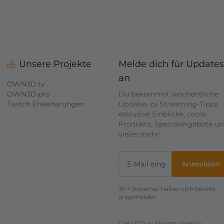
Unsere Projekte
Melde dich für Updates
an
OWN3D.tv
OWN3D.pro
Du bekommst wöchentliche
Twitch Erweiterungen
Updates zu Streaming-Tipps,
exklusive Einblicke, coole
Produkte, Spezialangebote u
vieles mehr!
Anmelden
3K+ Streamer haben sich bereits
angemeldet.
Call of Duty Stream Overlay