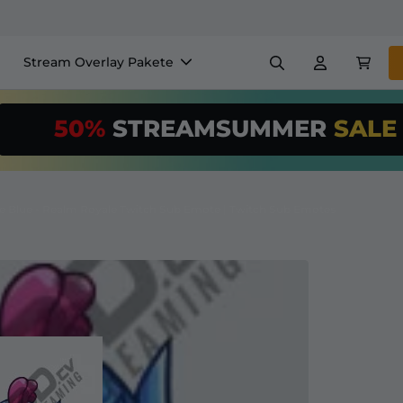
Stream Overlay Pakete
nels
Banner
Emotes
50%
STREAMSUMMER
SAL
$/Month
*
Makers
VTube
Nutze unser
St
richte deinen 
e Blue - Realm Royale Twitch Sub Emote | Twitch Sub Emotes
Overlay Maker
Einfaches Setup für Overl
Registrieren
für