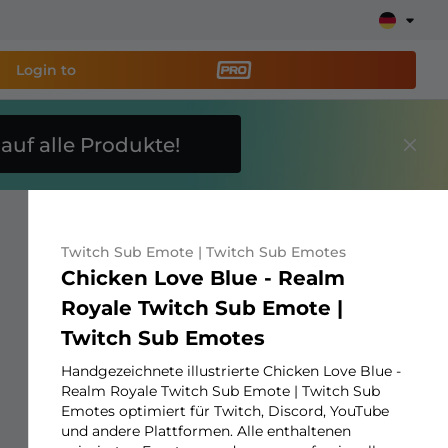
Login to
E
auf alle Produkte!
reaming-Tool PRO
und
Stream ganz einfach ein!
Twitch Sub Emote | Twitch Sub Emotes
ays, Alerts, Spenden, Goal Bars, Chatbot und mehr
Chicken Love Blue - Realm
Royale Twitch Sub Emote |
Erfahre
Twitch Sub Emotes
mehr
Handgezeichnete illustrierte Chicken Love Blue -
Realm Royale Twitch Sub Emote | Twitch Sub
Emotes optimiert für Twitch, Discord, YouTube
und andere Plattformen. Alle enthaltenen