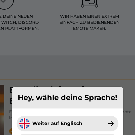
 DEINE NEUEN
WIR HABEN EINEN EXTREM
TWITCH, DISCORD
EINFACH ZU BEDIENENDEN
EN PLATTFORMEN.
EMOTE MAKER.
Erstelle deine eigenen
Hey, wähle deine Sprache!
Emotes!
Erhalte dein unter Millionen einzigartiges Twitch Emote
in nur 3 Schritten
Weiter auf Englisch
Wähle deinen individuellen Charakter.