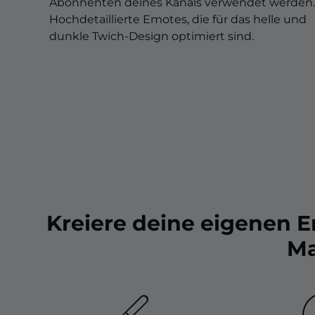
Christmas Overlays
Abonnenten deines Kanals verwendet werden.
Hochdetaillierte Emotes, die für das helle und
Halloween Overlays
dunkle Twich-Design optimiert sind.
Winter Overlays
Easter Overlays
Kreiere deine eigenen 
Ma