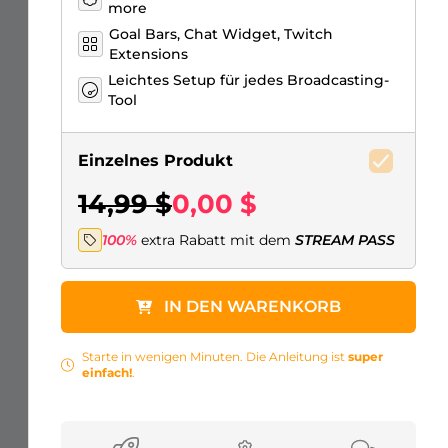
more
Goal Bars, Chat Widget, Twitch
Extensions
Leichtes Setup für jedes Broadcasting-
Tool
Einzelnes Produkt
14,99 $
0,00 $
100%
extra Rabatt mit dem
STREAM PASS
IN DEN WARENKORB
Starte in wenigen Minuten. Die Anleitung ist
super
einfach!
.