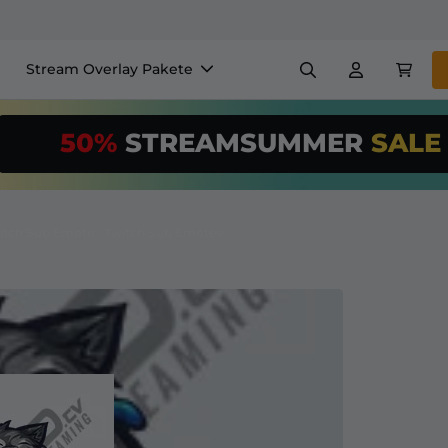
Stream Overlay Pakete
nels
Banner
Emotes
50%
STREAMSUMMER
SAL
$/Month
*
Makers
VTube
Nutze unser
St
richte deinen 
itch Sub Emote | Twitch Sub Emotes
Overlay Maker
Einfaches Setup für Overl
Registrieren
für