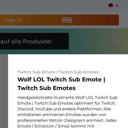
Login to
E
auf alle Produkte!
reaming-Tool PRO
und
Stream ganz einfach ein!
Twitch Sub Emote | Twitch Sub Emotes
ays, Alerts, Spenden, Goal Bars, Chatbot und mehr
Wolf LOL Twitch Sub Emote |
Twitch Sub Emotes
Erfahre
mehr
Handgezeichnete illustrierte Wolf LOL Twitch Sub
Emote | Twitch Sub Emotes optimiert für Twitch,
Discord, YouTube und andere Plattformen. Alle
enthaltenen animierten Emotes wurden von
professionellen Motion Designern animiert. Jedes
Emote / Emoticon / Emoji kommt mit