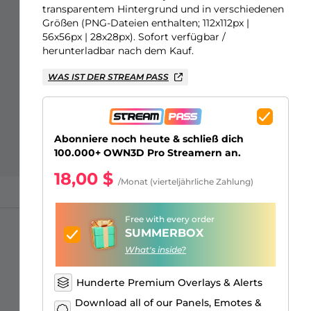
Just Chatting Overlays
Facebook Alerts
Intermission Banners
Kick Sub Emotes
Twitch Bit Badges
Gaming Logo Maker
transparentem Hintergrund und in verschiedenen
Größen (PNG-Dateien enthalten; 112x112px |
56x56px | 28x28px). Sofort verfügbar /
herunterladbar nach dem Kauf.
WAS IST DER STREAM PASS
Abonniere noch heute & schließ dich
100.000+ OWN3D Pro Streamern an.
18,00 $
/Monat (vierteljährliche Zahlung)
Free with every order
SUMMERBOX
What's inside?
Hunderte Premium Overlays & Alerts
Download all of our Panels, Emotes &