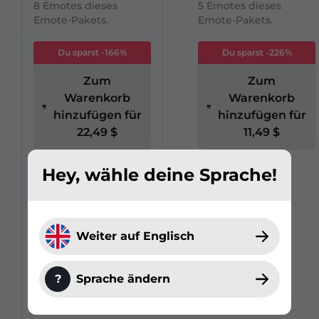
8 Emotes dieses
5 Emotes dieses
Emote-Pakets.
Emote-Pakets.
Du sparst -166%
Du sparst -226%
Zum
Zum
Warenkorb
Warenkorb
hinzufügen für
hinzufügen für
22,49 $
11,49 $
Hey, wähle deine Sprache!
Weiter auf Englisch
?
Sprache ändern