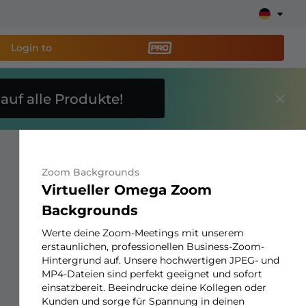
Login to
E
auf alle Produkte!
reaming-Tool PRO
und
Stream ganz einfach ein!
Zoom Backgrounds
ays, Alerts, Spenden, Goal Bars, Chatbot und mehr
Virtueller Omega Zoom
Backgrounds
Erfahre
mehr
Werte deine Zoom-Meetings mit unserem
erstaunlichen, professionellen Business-Zoom-
Hintergrund auf. Unsere hochwertigen JPEG- und
MP4-Dateien sind perfekt geeignet und sofort
einsatzbereit. Beeindrucke deine Kollegen oder
Kunden und sorge für Spannung in deinen