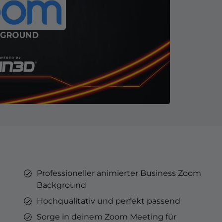
ner
ges
tars
YouTube Overlays
YouTube Alerts
Discord Banner
Twitch Sub Emotes
Twitch Sub Badges
Badge Maker
eaming auf Kick.
Optimiert für Streaming auf YouTube.
Professioneller animierter Business Zoom
s
punkte &
Background
s
Hochqualitativ und perfekt passend
Sorge in deinem Zoom Meeting für