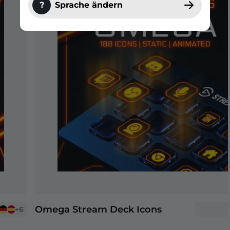
?
Sprache ändern
Omega Stream Deck Icons
+6