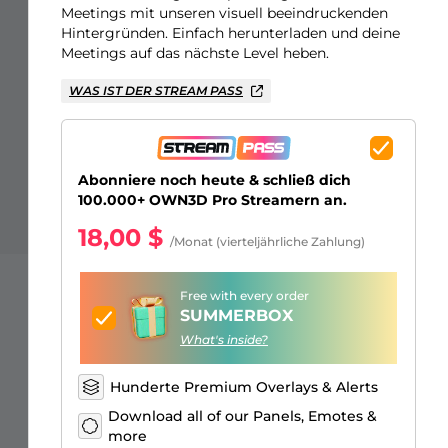
Just Chatting Overlays
Facebook Alerts
Intermission Banners
Kick Sub Emotes
Twitch Bit Badges
Gaming Logo Maker
Meetings mit unseren visuell beeindruckenden
Hintergründen. Einfach herunterladen und deine
Meetings auf das nächste Level heben.
WAS IST DER STREAM PASS
Abonniere noch heute & schließ dich
100.000+ OWN3D Pro Streamern an.
18,00 $
/Monat (vierteljährliche Zahlung)
Free with every order
SUMMERBOX
What's inside?
Hunderte Premium Overlays & Alerts
Download all of our Panels, Emotes &
more