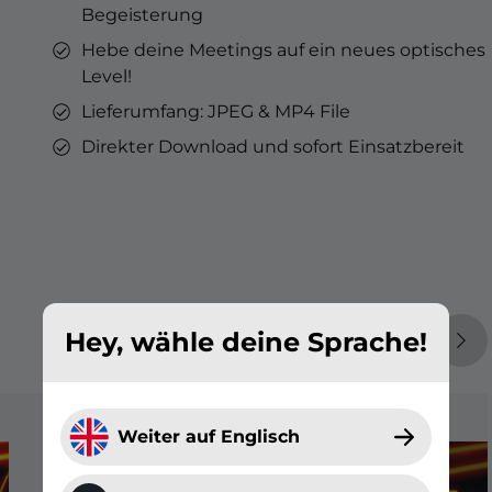
Begeisterung
Hebe deine Meetings auf ein neues optisches
Level!
Lieferumfang: JPEG & MP4 File
Direkter Download und sofort Einsatzbereit
Hey, wähle deine Sprache!
Weiter auf Englisch