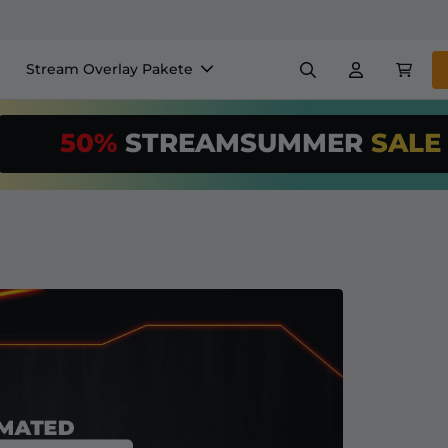
Stream Overlay Pakete
nels
Banner
Emotes
50%
STREAMSUMMER
SAL
$/Month
*
Makers
VTube
Nutze unser
St
richte deinen 
Overlay Maker
Einfaches Setup für Overl
Registrieren
für