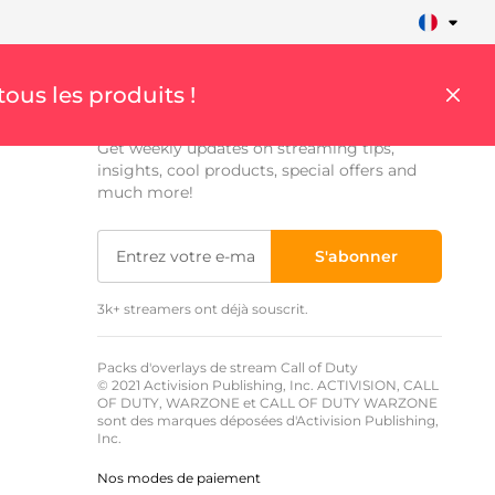
Inscrivez-vous pour recevoir les
tous les produits !
mises à jour
Get weekly updates on streaming tips,
insights, cool products, special offers and
much more!
S'abonner
3k+ streamers ont déjà souscrit.
Packs d'overlays de stream Call of Duty
© 2021 Activision Publishing, Inc. ACTIVISION, CALL
OF DUTY, WARZONE et CALL OF DUTY WARZONE
sont des marques déposées d'Activision Publishing,
Inc.
Nos modes de paiement