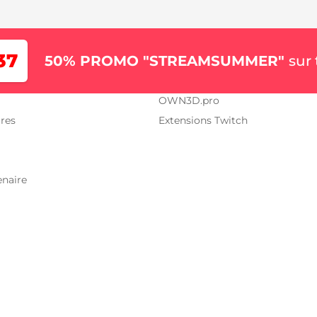
os
Nos projets
37
50% PROMO "STREAMSUMMER"
sur 
 STREAM.TV
OWN3D.tv
OWN3D.pro
res
Extensions Twitch
enaire