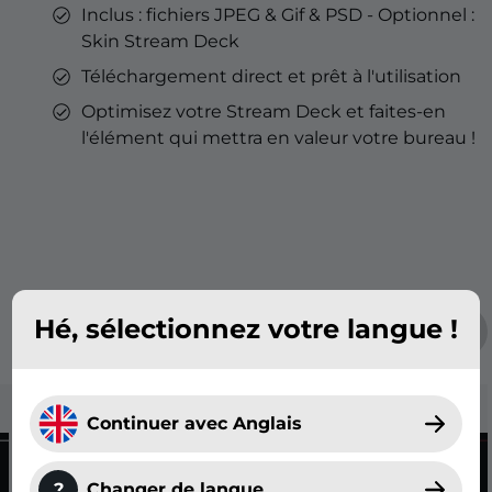
Inclus : fichiers JPEG & Gif & PSD - Optionnel :
Skin Stream Deck
Téléchargement direct et prêt à l'utilisation
Optimisez votre Stream Deck et faites-en
l'élément qui mettra en valeur votre bureau !
Hé, sélectionnez votre langue !
Continuer avec Anglais
?
Changer de langue