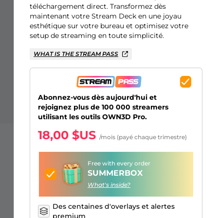
Overlays Just Chatting
Alertes Facebook
Écrans d'attente
Émotes d'abonnés Kick
Badges de Bits Twitch
Générateur de Logo Gaming
téléchargement direct. Transformez dès
maintenant votre Stream Deck en une joyau
esthétique sur votre bureau et optimisez votre
setup de streaming en toute simplicité.
WHAT IS THE STREAM PASS
Abonnez-vous dès aujourd'hui et
rejoignez plus de 100 000 streamers
utilisant les outils OWN3D Pro.
18,00 $US
/mois (payé chaque trimestre)
Free with every order
SUMMERBOX
What's inside?
Des centaines d'overlays et alertes
premium