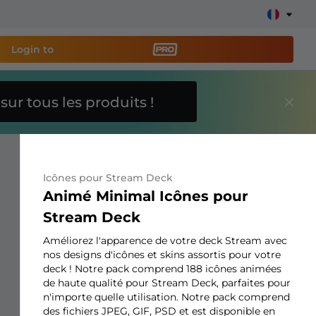
Login to
O
sur tous les produits !
util de streaming PRO
et
e stream facilement !
Icônes pour Stream Deck
s overlays, alertes, dons, barres d'objectifs, chatbot,
Animé Minimal Icônes pour
Stream Deck
Améliorez l'apparence de votre deck Stream avec
En savoir
plus
nos designs d'icônes et skins assortis pour votre
deck ! Notre pack comprend 188 icônes animées
de haute qualité pour Stream Deck, parfaites pour
n'importe quelle utilisation. Notre pack comprend
des fichiers JPEG, GIF, PSD et est disponible en