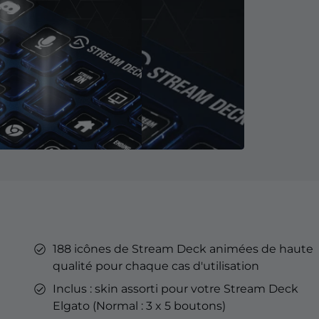
YouTube
'Émotes
nné Kick
'Émotes
Tube
Overlays YouTube
Alertes YouTube
Bannières Discord
Émotes d'abonnés Twitch
Badges d'abonné Twitch
Générateur de Badges
streaming sur Kick.
Optimisé pour le streaming sur
YouTube.
188 icônes de Stream Deck animées de haute
rd
& Points de
qualité pour chaque cas d'utilisation
h
Inclus : skin assorti pour votre Stream Deck
eu
Elgato (Normal : 3 x 5 boutons)