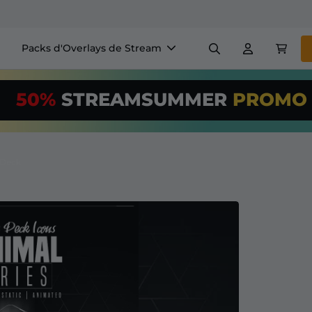
Packs d'Overlays de Stream
Panneaux
Bannière
50%
STREAMSUMMER
PROM
$US/Month
*
Badges
Générateurs
Utilisez notre
o
configurez votr
 Deck
+ Overlays & Alertes
Configuration facile pour le
 streaming GRATUITS
etc
S'abonner
à