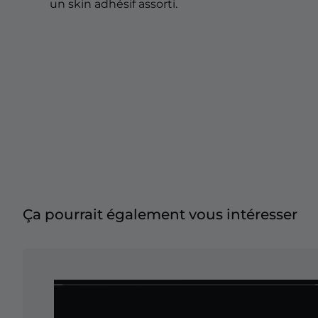
Overlays pour Noël
un skin adhésif assorti.
Overlays pour Halloween
Overlays pour l'Hiver
Overlays pour Pâques
Ça pourrait également vous intéresser