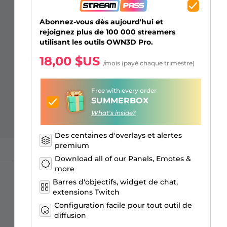
Overlays Just Chatting
Alertes Facebook
Écrans d'attente
Émotes d'abonnés Kick
Badges de Bits Twitch
Générateur de Logo Gaming
Abonnez-vous dès aujourd'hui et
rejoignez plus de 100 000 streamers
utilisant les outils OWN3D Pro.
18,00 $US
/mois (payé chaque trimestre)
Free with every order
SUMMERBOX
What's inside?
Des centaines d'overlays et alertes
premium
Download all of our Panels, Emotes &
more
Barres d'objectifs, widget de chat,
extensions Twitch
Configuration facile pour tout outil de
diffusion