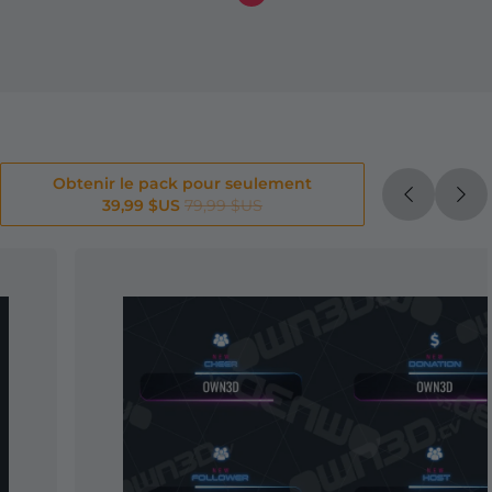
Obtenir le pack pour seulement
39,99 $US
79,99 $US