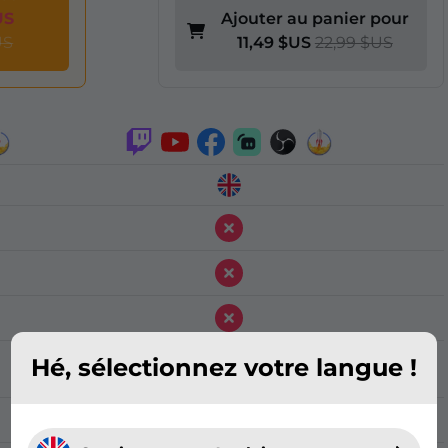
US
Ajouter au panier pour
US
11,49 $US
22,99 $US
Hé, sélectionnez votre langue !