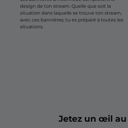
Overlays pour Noël
design de ton stream. Quelle que soit la
Overlays pour Halloween
situation dans laquelle se trouve ton stream,
avec ces bannières, tu es préparé à toutes les
Overlays pour l'Hiver
situations.
Overlays pour Pâques
Jetez un œil a