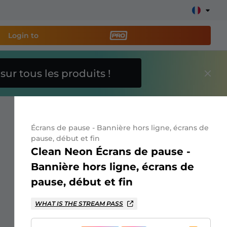
Login to
O
sur tous les produits !
util de streaming PRO
et
e stream facilement !
Écrans de pause - Bannière hors ligne, écrans de
s overlays, alertes, dons, barres d'objectifs, chatbot,
pause, début et fin
Clean Neon Écrans de pause -
Bannière hors ligne, écrans de
En savoir
pause, début et fin
plus
WHAT IS THE STREAM PASS