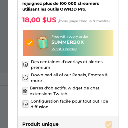
Overlays Just Chatting
Alertes Facebook
Écrans d'attente
Émotes d'abonnés Kick
Badges de Bits Twitch
Générateur de Logo Gaming
rejoignez plus de 100 000 streamers
utilisant les outils OWN3D Pro.
18,00 $US
/mois (payé chaque trimestre)
Free with every order
SUMMERBOX
What's inside?
Des centaines d'overlays et alertes
premium
Download all of our Panels, Emotes &
more
Barres d'objectifs, widget de chat,
extensions Twitch
Configuration facile pour tout outil de
diffusion
Produit unique