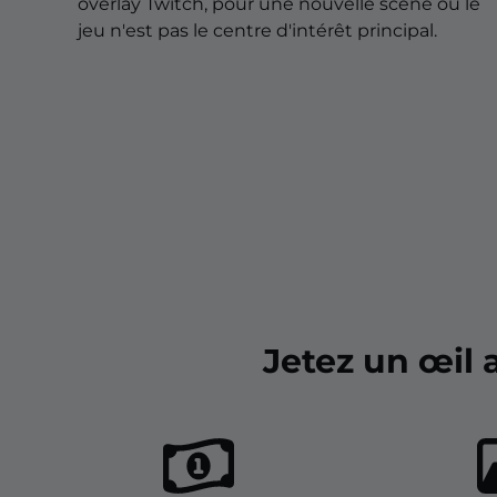
Overlays pour Noël
overlay Twitch, pour une nouvelle scène où le
jeu n'est pas le centre d'intérêt principal.
Overlays pour Halloween
Overlays pour l'Hiver
Overlays pour Pâques
Jetez un œil