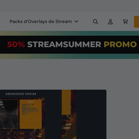
Packs d'Overlays de Stream
Panneaux
Bannière
50%
STREAMSUMMER
PROM
$US/Month
*
Badges
Générateurs
Utilisez notre
o
configurez votr
 / Écran / Overlay de discussion
+ Overlays & Alertes
Configuration facile pour le
 streaming GRATUITS
etc
S'abonner
à