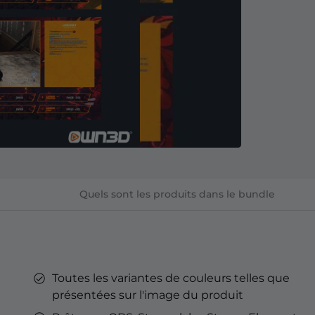
YouTube
'Émotes
nné Kick
'Émotes
Tube
Overlays YouTube
Alertes YouTube
Bannières Discord
Émotes d'abonnés Twitch
Badges d'abonné Twitch
Générateur de Badges
streaming sur Kick.
Optimisé pour le streaming sur
YouTube.
Quels sont les produits dans le bundle
rd
& Points de
h
Toutes les variantes de couleurs telles que
eu
présentées sur l'image du produit