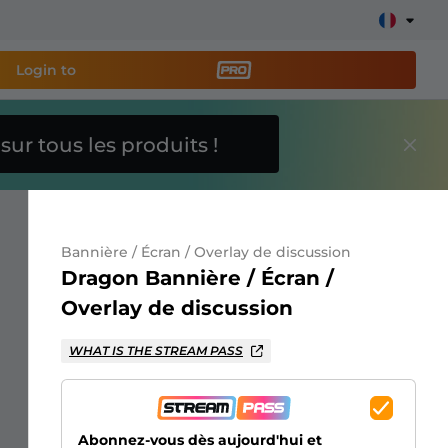
Login to
O
sur tous les produits !
util de streaming PRO
et
e stream facilement !
Bannière / Écran / Overlay de discussion
s overlays, alertes, dons, barres d'objectifs, chatbot,
Dragon Bannière / Écran /
Overlay de discussion
En savoir
WHAT IS THE STREAM PASS
plus
Abonnez-vous dès aujourd'hui et