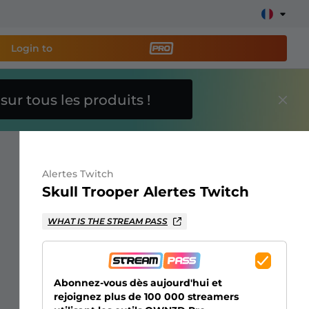
Login to
O
sur tous les produits !
util de streaming PRO
et
e stream facilement !
Alertes Twitch
s overlays, alertes, dons, barres d'objectifs, chatbot,
Skull Trooper Alertes Twitch
WHAT IS THE STREAM PASS
En savoir
plus
Abonnez-vous dès aujourd'hui et
rejoignez plus de 100 000 streamers