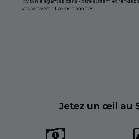
Overlays pour Noël
Twitch élégantes dans votre stream et rendez 
vos viewers et à vos abonnés.
Overlays pour Halloween
Overlays pour l'Hiver
Overlays pour Pâques
Jetez un œil au 