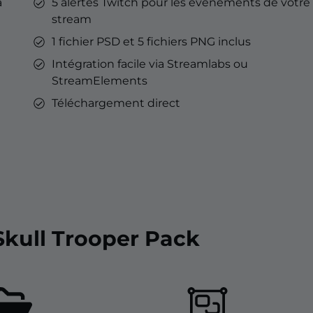
à
5 alertes Twitch pour les événements de votre
stream
1 fichier PSD et 5 fichiers PNG inclus
Intégration facile via Streamlabs ou
StreamElements
Téléchargement direct
Skull Trooper Pack