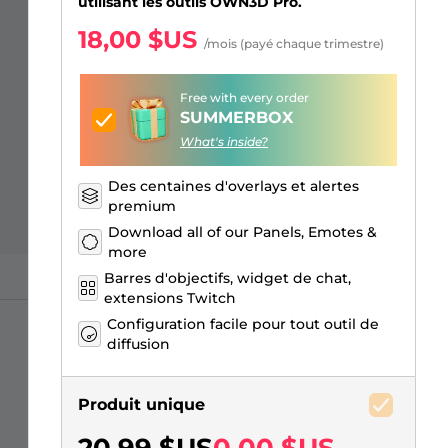
Overlays Just Chatting
Alertes Facebook
Écrans d'attente
Émotes d'abonnés Kick
Badges de Bits Twitch
Générateur de Logo Gaming
utilisant les outils OWN3D Pro.
18,00 $US
/mois (payé chaque trimestre)
Free with every order
SUMMERBOX
What's inside?
Des centaines d'overlays et alertes
premium
Download all of our Panels, Emotes &
more
Barres d'objectifs, widget de chat,
extensions Twitch
Configuration facile pour tout outil de
diffusion
Produit unique