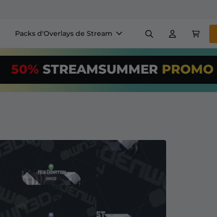
Packs d'Overlays de Stream
Panneaux
Bannière
50%
STREAMSUMMER
PROM
$US/Month
*
Badges
Générateurs
Utilisez notre
o
configurez votr
+ Overlays & Alertes
Configuration facile pour le
 streaming GRATUITS
etc
S'abonner
à