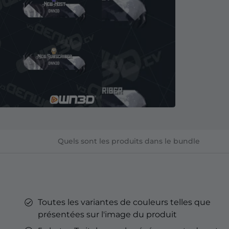
YouTube
'Émotes
nné Kick
'Émotes
Tube
Overlays YouTube
Alertes YouTube
Bannières Discord
Émotes d'abonnés Twitch
Badges d'abonné Twitch
Générateur de Badges
streaming sur Kick.
Optimisé pour le streaming sur
YouTube.
Quels sont les produits dans le bundle
rd
& Points de
h
Toutes les variantes de couleurs telles que
eu
présentées sur l'image du produit