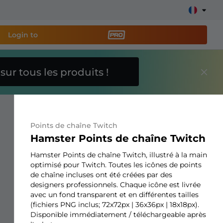
Login to
O
sur tous les produits !
util de streaming PRO
et
e stream facilement !
Points de chaîne Twitch
s overlays, alertes, dons, barres d'objectifs, chatbot,
Hamster Points de chaîne Twitch
Hamster Points de chaîne Twitch, illustré à la main
optimisé pour Twitch. Toutes les icônes de points
En savoir
de chaîne incluses ont été créées par des
plus
designers professionnels. Chaque icône est livrée
avec un fond transparent et en différentes tailles
(fichiers PNG inclus; 72x72px | 36x36px | 18x18px).
Disponible immédiatement / téléchargeable après