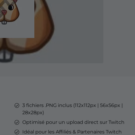
YouTube
'Émotes
nné Kick
'Émotes
Tube
Overlays YouTube
Alertes YouTube
Bannières Discord
Émotes d'abonnés Twitch
Badges d'abonné Twitch
Générateur de Badges
streaming sur Kick.
Optimisé pour le streaming sur
YouTube.
3 fichiers .PNG inclus (112x112px | 56x56px |
rd
& Points de
28x28px)
h
Optimisé pour un upload direct sur Twitch
eu
Idéal pour les Affiliés & Partenaires Twitch