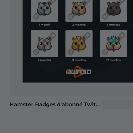
Hamster Badges d'abonné Twitch
+2