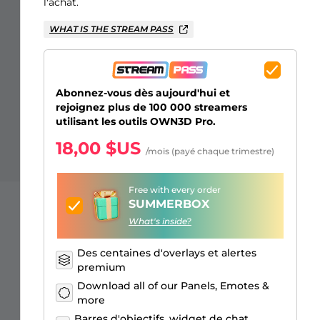
Overlays Just Chatting
Alertes Facebook
Écrans d'attente
Émotes d'abonnés Kick
Badges de Bits Twitch
Générateur de Logo Gaming
l'achat.
WHAT IS THE STREAM PASS
Abonnez-vous dès aujourd'hui et
rejoignez plus de 100 000 streamers
utilisant les outils OWN3D Pro.
18,00 $US
/mois (payé chaque trimestre)
Free with every order
SUMMERBOX
What's inside?
Des centaines d'overlays et alertes
premium
Download all of our Panels, Emotes &
more
Barres d'objectifs, widget de chat,