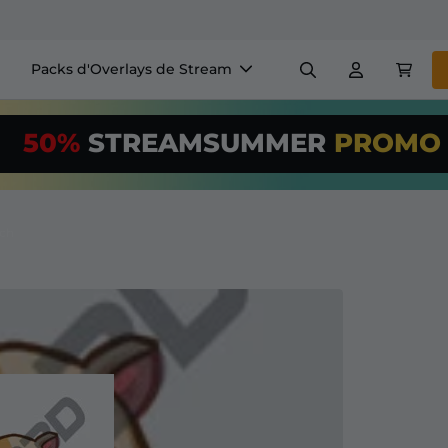
Packs d'Overlays de Stream
Panneaux
Bannière
50%
STREAMSUMMER
PROM
$US/Month
*
Badges
Générateurs
Utilisez notre
o
configurez votr
tch
+ Overlays & Alertes
Configuration facile pour le
 streaming GRATUITS
etc
S'abonner
à