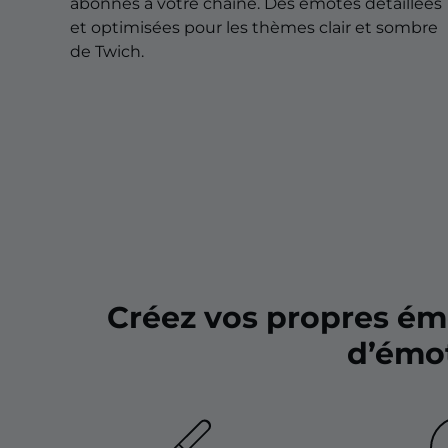
Overlays pour Noël
abonnés à votre chaîne. Des emotes détaillées
et optimisées pour les thèmes clair et sombre
Overlays pour Halloween
de Twich.
Overlays pour l'Hiver
Overlays pour Pâques
Créez vos propres ém
d’émot