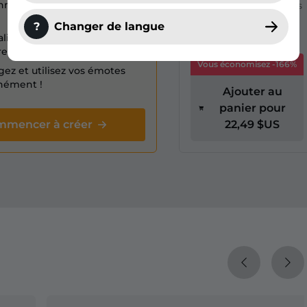
nnez le personnage de votre
Le bundle contient les
8 émotes de ce pack
?
Changer de langue
d'émotes.
lisez avec plus de 100
res custom.
Vous économisez -166%
gez et utilisez vos émotes
nément !
Ajouter au
panier pour
mmencer à créer
22,49 $US