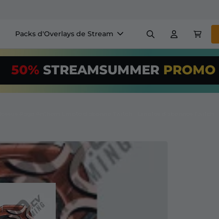
Packs d'Overlays de Stream
Panneaux
Bannière
50%
STREAMSUMMER
PROM
$US/Month
*
Badges
Générateurs
Utilisez notre
o
configurez votr
lossus Rage Anthem Émote d'abonné Twitch | Émotes d'abonnés Twitch
+ Overlays & Alertes
Configuration facile pour le
 streaming GRATUITS
etc
S'abonner
à