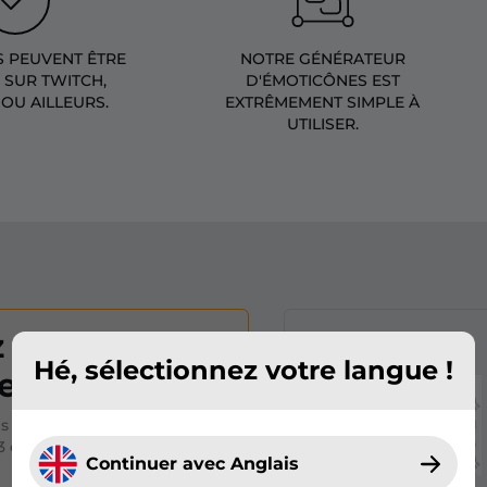
S PEUVENT ÊTRE
NOTRE GÉNÉRATEUR
S SUR TWITCH,
D'ÉMOTICÔNES EST
OU AILLEURS.
EXTRÊMEMENT SIMPLE À
UTILISER.
 vos propres
Anthem
Hé, sélectionnez votre langue !
s !
s millions d’émotes en
3 étapes
Continuer avec Anglais