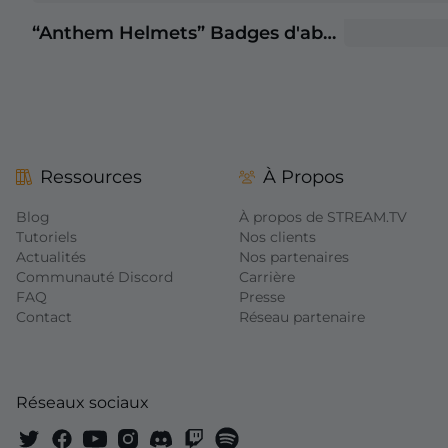
“Anthem Helmets” Badges d'abonné Twitch
Ressources
À Propos
Blog
À propos de STREAM.TV
Tutoriels
Nos clients
Actualités
Nos partenaires
Communauté Discord
Carrière
FAQ
Presse
Contact
Réseau partenaire
Réseaux sociaux