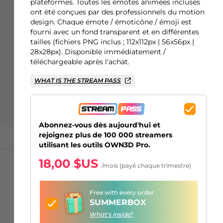
Overlays Just Chatting
Alertes Facebook
Écrans d'attente
Émotes d'abonnés Kick
Badges de Bits Twitch
Générateur de Logo Gaming
plateformes. Toutes les émotes animées incluses
ont été conçues par des professionnels du motion
design. Chaque émote / émoticône / émoji est
fourni avec un fond transparent et en différentes
tailles (fichiers PNG inclus ; 112x112px | 56x56px |
28x28px). Disponible immédiatement /
téléchargeable après l'achat.
WHAT IS THE STREAM PASS
Abonnez-vous dès aujourd'hui et
rejoignez plus de 100 000 streamers
utilisant les outils OWN3D Pro.
18,00 $US
/mois (payé chaque trimestre)
Free with every order
SUMMERBOX
What's inside?