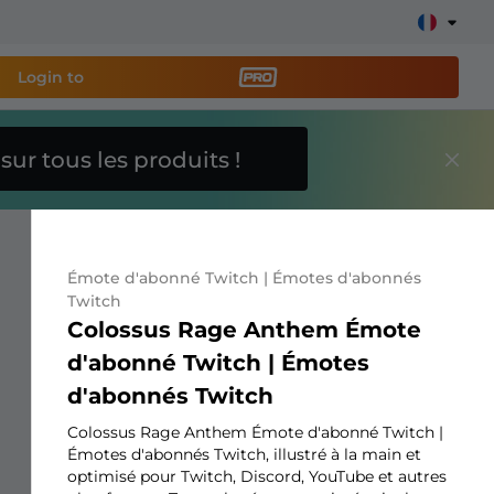
Login to
O
sur tous les produits !
util de streaming PRO
et
e stream facilement !
Émote d'abonné Twitch | Émotes d'abonnés
s overlays, alertes, dons, barres d'objectifs, chatbot,
Twitch
Colossus Rage Anthem Émote
d'abonné Twitch | Émotes
En savoir
d'abonnés Twitch
plus
Colossus Rage Anthem Émote d'abonné Twitch |
Émotes d'abonnés Twitch, illustré à la main et
optimisé pour Twitch, Discord, YouTube et autres