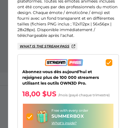
Overlays Just Chatting
Alertes Facebook
Écrans d'attente
Émotes d'abonnés Kick
Badges de Bits Twitch
Générateur de Logo Gaming
plateformes. Toutes les émotes animées incluses
ont été conçues par des professionnels du motion
design. Chaque émote / émoticône / émoji est
fourni avec un fond transparent et en différentes
tailles (fichiers PNG inclus ; 112x112px | 56x56px |
28x28px). Disponible immédiatement /
téléchargeable après l'achat.
WHAT IS THE STREAM PASS
Abonnez-vous dès aujourd'hui et
rejoignez plus de 100 000 streamers
utilisant les outils OWN3D Pro.
18,00 $US
/mois (payé chaque trimestre)
Free with every order
SUMMERBOX
What's inside?