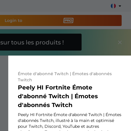
Login to
O
sur tous les produits !
util de streaming PRO
et
e stream facilement !
Émote d'abonné Twitch | Émotes d'abonnés
s overlays, alertes, dons, barres d'objectifs, chatbot,
Twitch
Peely HI Fortnite Émote
d'abonné Twitch | Émotes
En savoir
d'abonnés Twitch
plus
Peely HI Fortnite Émote d'abonné Twitch | Émotes
d'abonnés Twitch, illustré à la main et optimisé
pour Twitch, Discord, YouTube et autres