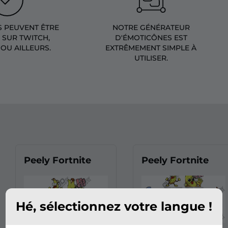
S PEUVENT ÊTRE
NOTRE GÉNÉRATEUR
S SUR TWITCH,
D'ÉMOTICÔNES EST
OU AILLEURS.
EXTRÊMEMENT SIMPLE À
UTILISER.
Peely Fortnite
Peely Fortnite
Hé, sélectionnez votre langue !