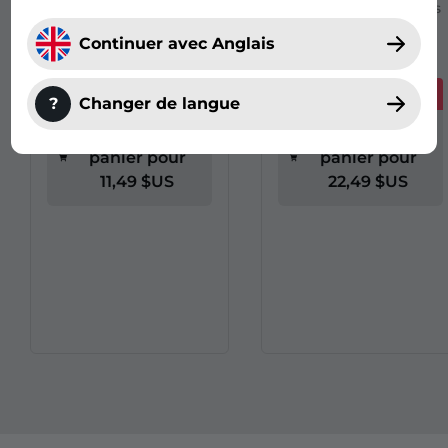
Le bundle contient les
Le bundle contient les
5 émotes de ce pack
8 émotes de ce pack
Continuer avec Anglais
d'émotes.
d'émotes.
Vous économisez -226%
Vous économisez -166%
?
Changer de langue
Ajouter au
Ajouter au
panier pour
panier pour
11,49 $US
22,49 $US