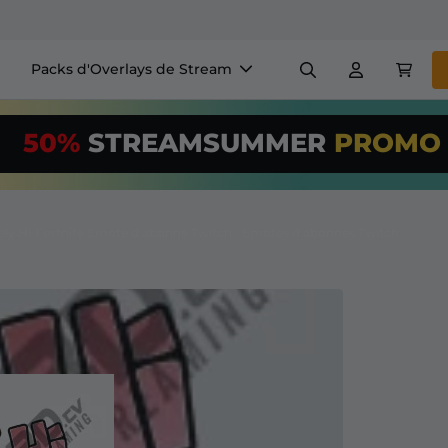
Packs d'Overlays de Stream
Panneaux
Bannière
50%
STREAMSUMMER
PROM
$US/Month
*
Badges
Générateurs
Utilisez notre
o
configurez votr
ely HI Fortnite Émote d'abonné Twitch | Émotes d'abonnés Twitch
+ Overlays & Alertes
Configuration facile pour le
 streaming GRATUITS
etc
S'abonner
à