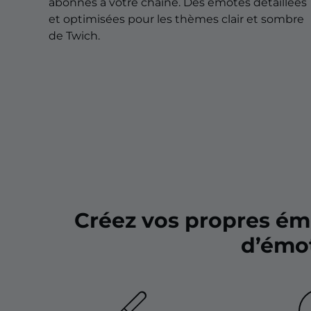
Overlays pour Noël
abonnés à votre chaîne. Des emotes détaillées
et optimisées pour les thèmes clair et sombre
Overlays pour Halloween
de Twich.
Overlays pour l'Hiver
Overlays pour Pâques
Créez vos propres ém
d’émot