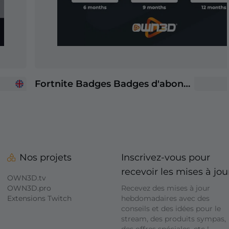
Fortnite Badges Badges d'abonné Twitch
Nos projets
Inscrivez-vous pour
recevoir les mises à jou
OWN3D.tv
OWN3D.pro
Recevez des mises à jour
Extensions Twitch
hebdomadaires avec des
conseils et des idées pour le
stream, des produits sympas,