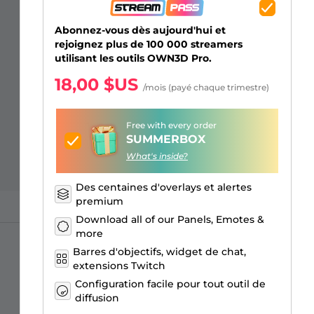
Overlays Just Chatting
Alertes Facebook
Écrans d'attente
Émotes d'abonnés Kick
Badges de Bits Twitch
Générateur de Logo Gaming
Abonnez-vous dès aujourd'hui et
rejoignez plus de 100 000 streamers
utilisant les outils OWN3D Pro.
18,00 $US
/mois (payé chaque trimestre)
Free with every order
SUMMERBOX
What's inside?
Des centaines d'overlays et alertes
premium
Download all of our Panels, Emotes &
more
Barres d'objectifs, widget de chat,
extensions Twitch
Configuration facile pour tout outil de
diffusion