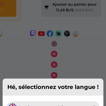
US
Ajouter au panier pour
US
11,49 $US
22,99 $US
Hé, sélectionnez votre langue !