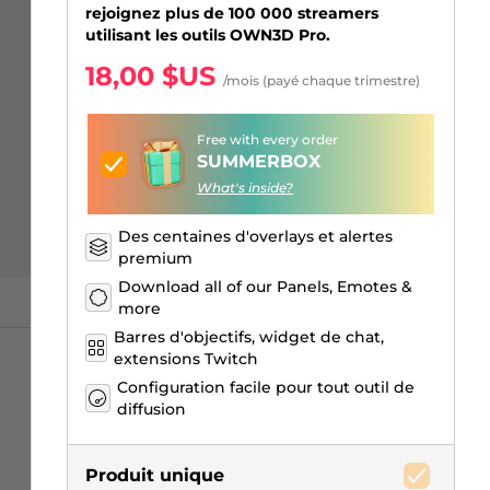
Overlays Just Chatting
Alertes Facebook
Écrans d'attente
Émotes d'abonnés Kick
Badges de Bits Twitch
Générateur de Logo Gaming
rejoignez plus de 100 000 streamers
utilisant les outils OWN3D Pro.
18,00 $US
/mois (payé chaque trimestre)
Free with every order
SUMMERBOX
What's inside?
Des centaines d'overlays et alertes
premium
Download all of our Panels, Emotes &
more
Barres d'objectifs, widget de chat,
extensions Twitch
Configuration facile pour tout outil de
diffusion
Produit unique