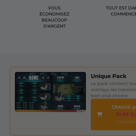
VOUS
TOUT EST DA
ÉCONOMISEZ
COMMENCE
BEAUCOUP
D'ARGENT
Unique Pack
Le pack contient tou
overlays, les transiti
bien plus encore
Obtenir 
39,99 $
79,99 $