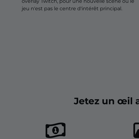
Overlays pour Noël
overlay Twitch, pour une nouvelle scène où le
jeu n'est pas le centre d'intérêt principal.
Overlays pour Halloween
Overlays pour l'Hiver
Overlays pour Pâques
Jetez un œil