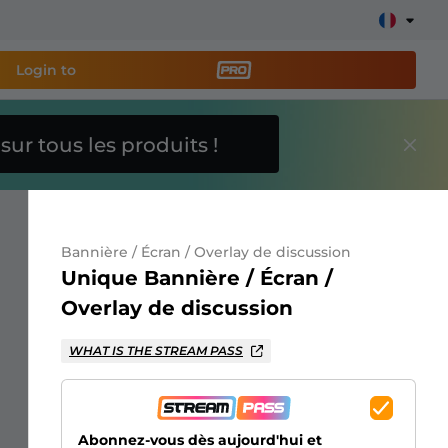
Login to
O
sur tous les produits !
util de streaming PRO
et
e stream facilement !
Bannière / Écran / Overlay de discussion
s overlays, alertes, dons, barres d'objectifs, chatbot,
Unique Bannière / Écran /
Overlay de discussion
En savoir
WHAT IS THE STREAM PASS
plus
Abonnez-vous dès aujourd'hui et