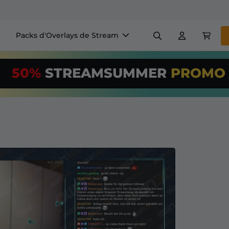
Packs d'Overlays de Stream
Panneaux
Bannière
50%
STREAMSUMMER
PROM
$US/Month
*
Badges
Générateurs
Utilisez notre
o
configurez votr
 / Écran / Overlay de discussion
+ Overlays & Alertes
Configuration facile pour le
 streaming GRATUITS
etc
S'abonner
à