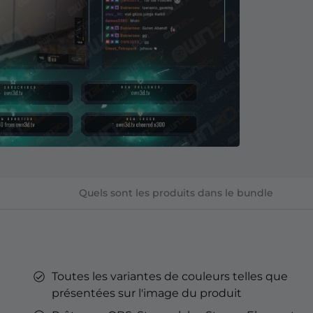
YouTube
'Émotes
nné Kick
'Émotes
Tube
Overlays YouTube
Alertes YouTube
Bannières Discord
Émotes d'abonnés Twitch
Badges d'abonné Twitch
Générateur de Badges
streaming sur Kick.
Optimisé pour le streaming sur
YouTube.
Quels sont les produits dans le bundle
rd
& Points de
h
Toutes les variantes de couleurs telles que
eu
présentées sur l'image du produit