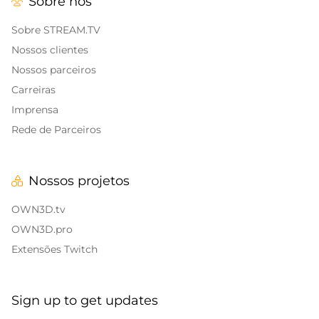
Sobre nós
Alert Sons
Banners de encerramento da transmissão
Twitch
Sobreposições para IRL
Sobre STREAM.TV
Nossos clientes
Banners de pausa da Twitch
Sobreposições para jogos
Nossos parceiros
Carreiras
Sobreposições de Call of Duty
Imprensa
Sobreposições para Fortnite
Rede de Parceiros
Sobreposições para League of Legends
Nossos projetos
CS:GO
OWN3D.tv
WOW
OWN3D.pro
Extensões Twitch
Valorant
Sobreposições de DayZ
Sign up to get updates