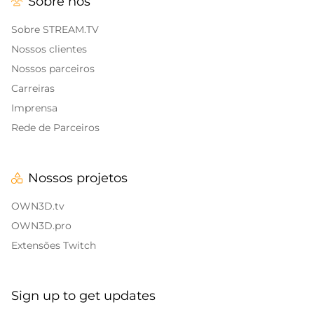
Sobre nós
Alert Sons
Banners de encerramento da transmissão
Twitch
Sobreposições para IRL
Sobre STREAM.TV
Nossos clientes
Banners de pausa da Twitch
Sobreposições para jogos
Nossos parceiros
Carreiras
Sobreposições de Call of Duty
Imprensa
Sobreposições para Fortnite
Rede de Parceiros
Sobreposições para League of Legends
Nossos projetos
CS:GO
OWN3D.tv
WOW
OWN3D.pro
Extensões Twitch
Valorant
Sobreposições de DayZ
Sign up to get updates