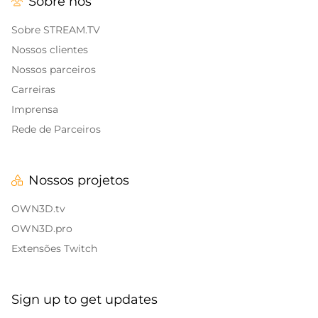
Sobre nós
Alert Sons
Banners de encerramento da transmissão
Twitch
Sobreposições para IRL
Sobre STREAM.TV
Nossos clientes
Banners de pausa da Twitch
Sobreposições para jogos
Nossos parceiros
Carreiras
Sobreposições de Call of Duty
Imprensa
Sobreposições para Fortnite
Rede de Parceiros
Sobreposições para League of Legends
Nossos projetos
CS:GO
OWN3D.tv
WOW
OWN3D.pro
Extensões Twitch
Valorant
Sobreposições de DayZ
Sign up to get updates