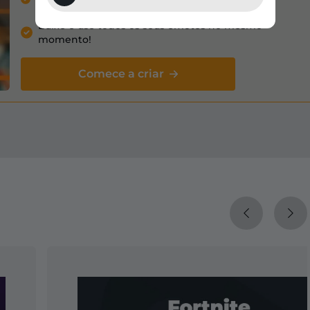
seu próprio emote.
Baixe e use todos os seus emotes no mesmo
momento!
Comece a criar