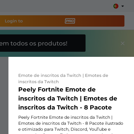
Login to
em todos os produtos!
amenta de transmissão
e sua stream facilmente
Emote de inscritos da Twitch | Emotes de
breposições, alertas, doações, barras de meta, ChatBot
inscritos da Twitch
Peely Fortnite Emote de
inscritos da Twitch | Emotes de
Saiba
inscritos da Twitch - 8 Pacote
mais
Peely Fortnite Emote de inscritos da Twitch |
Emotes de inscritos da Twitch - 8 Pacote ilustrado
e otimizado para Twitch, Discord, YouTube e