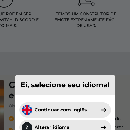
UE PODEM SER
TEMOS UM CONSTRUTOR DE
WITCH, DISCORD E
EMOTE EXTREMAMENTE FÁCIL
TO MAIS.
DE USAR.
Crie seus próprios
Ei, selecione seu idioma!
emotes!
Obtenha milhões de emotes em 3 passos fáceis
Continuar com Inglês
Selecione seu próprio personagem personalizado.
Use mais de 100 acessórios customizáveis para fazer
?
Alterar idioma