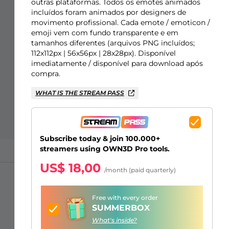
Sobreposições para "só na
Alertas Facebook
Banner de Intervalo
Emotes de inscritos Kick
Insígnias de inscritos Twitch
Construtor de Logo Gaming
outras plataformas. Todos os emotes animados
incluídos foram animados por designers de
conversa"
movimento profissional. Cada emote / emoticon /
emoji vem com fundo transparente e em
tamanhos diferentes (arquivos PNG incluídos;
112x112px | 56x56px | 28x28px). Disponível
imediatamente / disponível para download após
compra.
WHAT IS THE STREAM PASS
Subscribe today & join 100.000+
streamers using OWN3D Pro tools.
US$ 18,00
/month (paid quarterly)
Free with every order
SUMMERBOX
What's inside?