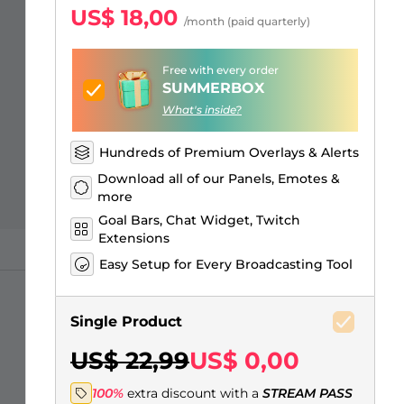
Sobreposições para "só na
Alertas Facebook
Banner de Intervalo
Emotes de inscritos Kick
Insígnias de inscritos Twitch
Construtor de Logo Gaming
US$ 18,00
/month (paid quarterly)
conversa"
Free with every order
SUMMERBOX
What's inside?
Hundreds of Premium Overlays & Alerts
Download all of our Panels, Emotes &
more
Goal Bars, Chat Widget, Twitch
Extensions
Easy Setup for Every Broadcasting Tool
Single Product
US$ 22,99
US$ 0,00
100%
extra discount with a
STREAM PASS