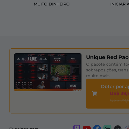
MUITO DINHEIRO
INICIAR 
Unique Red Pac
O pacote contém to
sobreposições, trans
muito mais
Obter por 
US$ 39,
US$ 79,