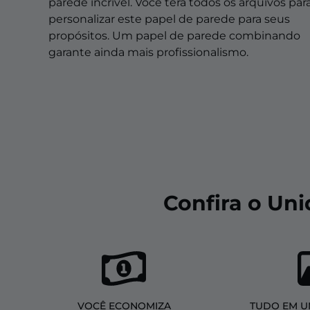
Sobreposições de natal
parede incrível. Você terá todos os arquivos par
personalizar este papel de parede para seus
Sobreposições de halloween
propósitos. Um papel de parede combinando
garante ainda mais profissionalismo.
Sobreposições de inverno
Sobreposições de páscoa
Confira o Un
VOCÊ ECONOMIZA
TUDO EM U