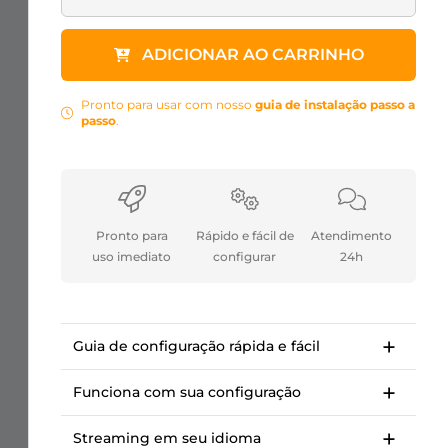
ADICIONAR AO CARRINHO
Pronto para usar com nosso
guia de instalação passo a
passo
.
Pronto para
Rápido e fácil de
Atendimento
uso imediato
configurar
24h
Guia de configuração rápida e fácil
Guia de instalação passo a passo para
começar em <10 minutos.
Funciona com sua configuração
Cursos da OWN3D Academy: configuração
Para Twitch, Kick, Facebook, YouTube, Trovo.
de nosso pacote de sobreposições de
Streaming em seu idioma
Funciona com OBS Studio, Streamlabs,