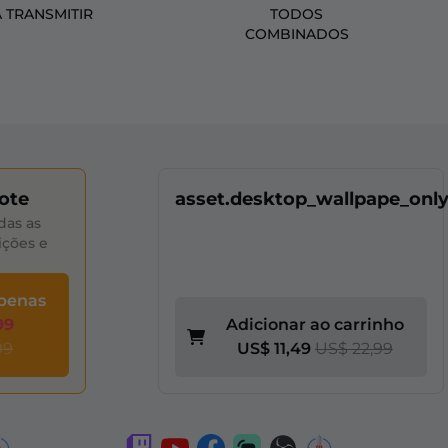
A TRANSMITIR
TODOS
COMBINADOS
ote
asset.desktop_wallpape_onl
das as
ições e
apenas
99
Adicionar ao carrinho
99
US$ 11,49
US$ 22,99