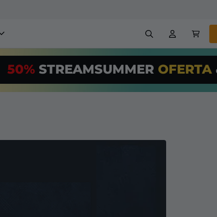
obreposições para stream
50%
STREAMSUMMER
OFERTA
,00/Month
*
Painéis
Banners
Use nossa
ferr
PRO
e configur
Insígnias
Construtores
reposições e alertas
Configuração fácil para so
transmissão GRÁTIS
etc
Registrar
em