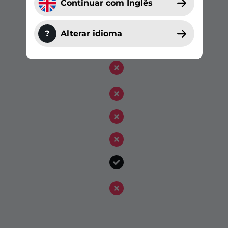
Continuar com Inglês
?
Alterar idioma