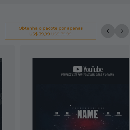
Obtenha o pacote por apenas
US$ 39,99
US$ 79,99