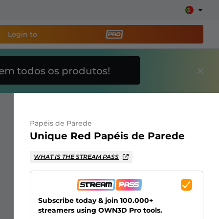
Login to
em todos os produtos!
amenta de transmissão
e sua stream facilmente
Papéis de Parede
breposições, alertas, doações, barras de meta, ChatBot
Unique Red Papéis de Parede
WHAT IS THE STREAM PASS
Saiba
mais
Subscribe today & join 100.000+
streamers using OWN3D Pro tools.