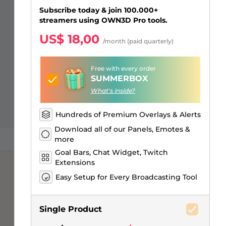
Sobreposições para "só na
Alertas Facebook
Banner de Intervalo
Emotes de inscritos Kick
Insígnias de inscritos Twitch
Construtor de Logo Gaming
Subscribe today & join 100.000+
conversa"
streamers using OWN3D Pro tools.
US$ 18,00
/month (paid quarterly)
Free with every order
SUMMERBOX
What's inside?
Hundreds of Premium Overlays & Alerts
Download all of our Panels, Emotes &
more
Goal Bars, Chat Widget, Twitch
Extensions
Easy Setup for Every Broadcasting Tool
Single Product