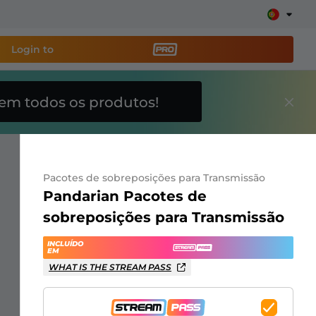
Login to
em todos os produtos!
amenta de transmissão
e sua stream facilmente
Pacotes de sobreposições para Transmissão
breposições, alertas, doações, barras de meta, ChatBot
Pandarian Pacotes de
sobreposições para Transmissão
Saiba
INCLUÍDO
mais
EM
WHAT IS THE STREAM PASS