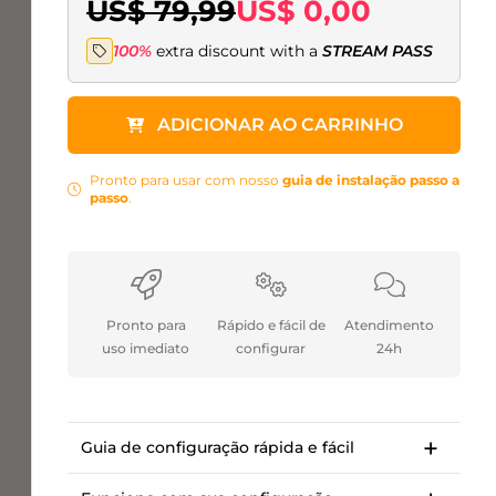
US$ 79,99
US$ 0,00
100%
extra discount with a
STREAM PASS
ADICIONAR AO CARRINHO
Pronto para usar com nosso
guia de instalação passo a
passo
.
Pronto para
Rápido e fácil de
Atendimento
uso imediato
configurar
24h
Guia de configuração rápida e fácil
Guia de instalação passo a passo para
começar em <10 minutos.