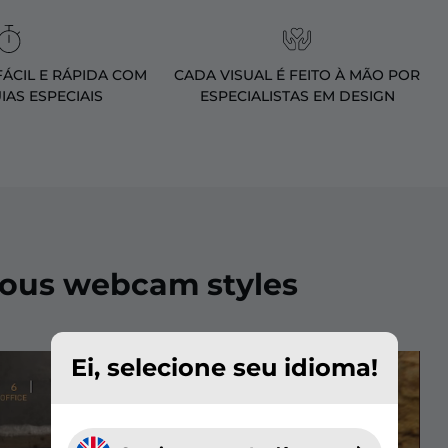
ÁCIL E RÁPIDA COM
CADA VISUAL É FEITO À MÃO POR
IAS ESPECIAIS
ESPECIALISTAS EM DESIGN
ious webcam styles
Ei, selecione seu idioma!