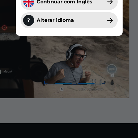
Continuar com Inglês
?
Alterar idioma