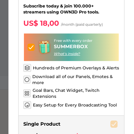
Sobreposições para "só na
Alertas Facebook
Banner de Intervalo
Emotes de inscritos Kick
Insígnias de inscritos Twitch
Construtor de Logo Gaming
Subscribe today & join 100.000+
conversa"
streamers using OWN3D Pro tools.
US$ 18,00
/month (paid quarterly)
Free with every order
SUMMERBOX
What's inside?
Hundreds of Premium Overlays & Alerts
Download all of our Panels, Emotes &
more
Goal Bars, Chat Widget, Twitch
Extensions
Easy Setup for Every Broadcasting Tool
Single Product