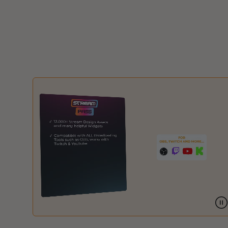
Sobreposições de natal
Sobreposições de halloween
Sobreposições de inverno
Sobreposições de páscoa