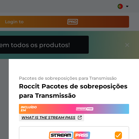
Login to
em todos os produtos!
amenta de transmissão
e sua stream facilmente
Pacotes de sobreposições para Transmissão
breposições, alertas, doações, barras de meta, ChatBot
Roccit Pacotes de sobreposições
para Transmissão
Saiba
INCLUÍDO
mais
EM
WHAT IS THE STREAM PASS