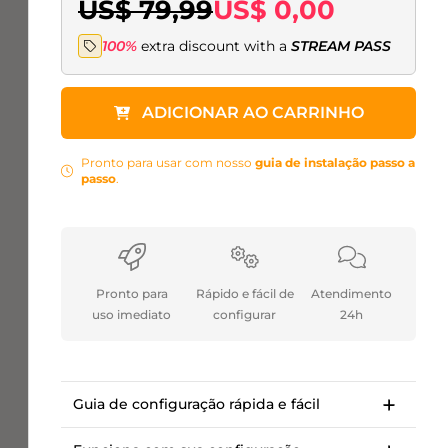
US$ 79,99
US$ 0,00
100%
extra discount with a
STREAM PASS
ADICIONAR AO CARRINHO
Pronto para usar com nosso
guia de instalação passo a
passo
.
Pronto para
Rápido e fácil de
Atendimento
uso imediato
configurar
24h
Guia de configuração rápida e fácil
Guia de instalação passo a passo para
começar em <10 minutos.