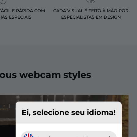
ÁCIL E RÁPIDA COM
CADA VISUAL É FEITO À MÃO POR
IAS ESPECIAIS
ESPECIALISTAS EM DESIGN
ious webcam styles
Ei, selecione seu idioma!