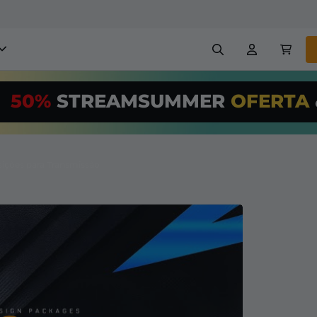
obreposições para stream
50%
STREAMSUMMER
OFERTA
,00/Month
*
Painéis
Banners
Use nossa
ferr
PRO
e configur
sições para Transmissão
Insígnias
Construtores
reposições e alertas
Configuração fácil para so
transmissão GRÁTIS
etc
Registrar
em