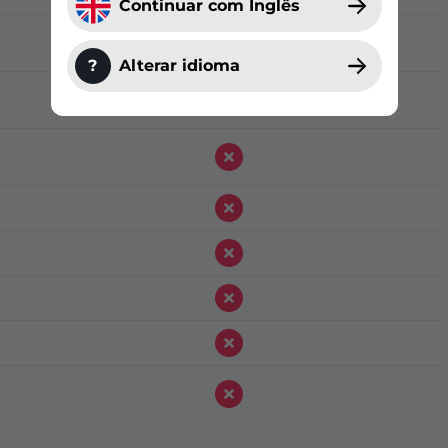
Continuar com Inglês
?
Alterar idioma