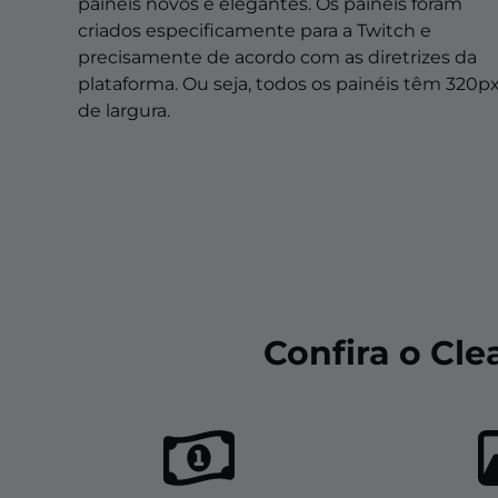
Sobreposições de natal
painéis novos e elegantes. Os painéis foram
criados especificamente para a Twitch e
Sobreposições de halloween
precisamente de acordo com as diretrizes da
plataforma. Ou seja, todos os painéis têm 320p
Sobreposições de inverno
de largura.
Sobreposições de páscoa
Confira o Cl