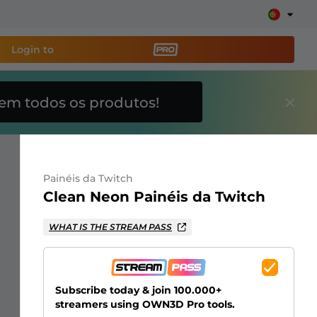
Login to
em todos os produtos!
amenta de transmissão
e sua stream facilmente
Painéis da Twitch
breposições, alertas, doações, barras de meta, ChatBot
Clean Neon Painéis da Twitch
WHAT IS THE STREAM PASS
Saiba
mais
Subscribe today & join 100.000+
streamers using OWN3D Pro tools.