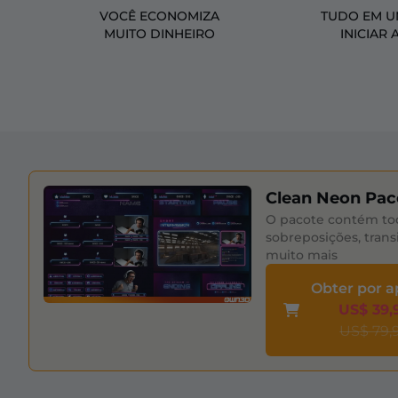
VOCÊ ECONOMIZA
TUDO EM U
MUITO DINHEIRO
INICIAR 
Clean Neon Pac
O pacote contém to
sobreposições, trans
muito mais
Obter por 
US$ 39,
US$ 79,