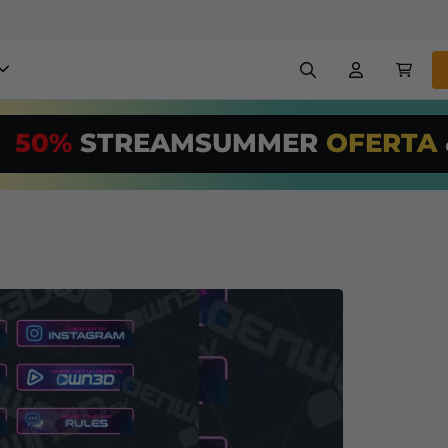
obreposições para stream
50%
STREAMSUMMER
OFERTA
,00/Month
*
Painéis
Banners
Use nossa
ferr
PRO
e configur
Insígnias
Construtores
reposições e alertas
Configuração fácil para so
transmissão GRÁTIS
etc
Registrar
em