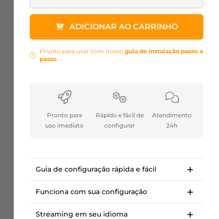
ADICIONAR AO CARRINHO
Pronto para usar com nosso
guia de instalação passo a
passo
.
Pronto para
Rápido e fácil de
Atendimento
uso imediato
configurar
24h
Guia de configuração rápida e fácil
Guia de instalação passo a passo para
começar em <10 minutos.
Funciona com sua configuração
Cursos da OWN3D Academy: configuração
Para Twitch, Kick, Facebook, YouTube, Trovo.
de nosso pacote de sobreposições de
Streaming em seu idioma
Funciona com OBS Studio, Streamlabs,