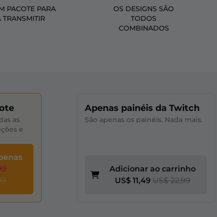
M PACOTE PARA
OS DESIGNS SÃO
A TRANSMITIR
TODOS
COMBINADOS
ote
Apenas painéis da Twitch
das as
São apenas os painéis. Nada mais.
ições e
apenas
99
Adicionar ao carrinho
99
US$ 11,49
US$ 22,99