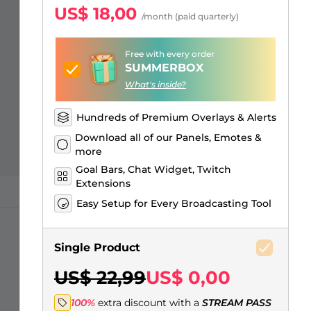
Sobreposições para "só na
Alertas Facebook
Banner de Intervalo
Emotes de inscritos Kick
Insígnias de inscritos Twitch
Construtor de Logo Gaming
US$ 18,00
/month (paid quarterly)
conversa"
Free with every order
SUMMERBOX
What's inside?
Hundreds of Premium Overlays & Alerts
Download all of our Panels, Emotes &
more
Goal Bars, Chat Widget, Twitch
Extensions
Easy Setup for Every Broadcasting Tool
Single Product
US$ 22,99
US$ 0,00
100%
extra discount with a
STREAM PASS