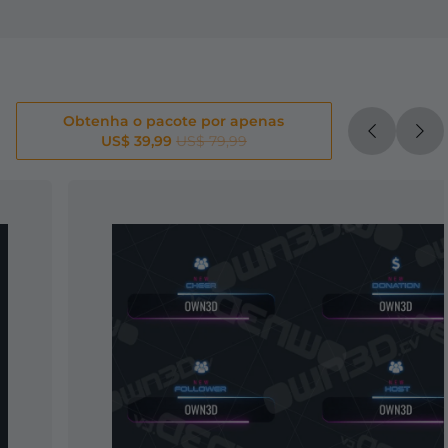
Obtenha o pacote por apenas
US$ 39,99
US$ 79,99