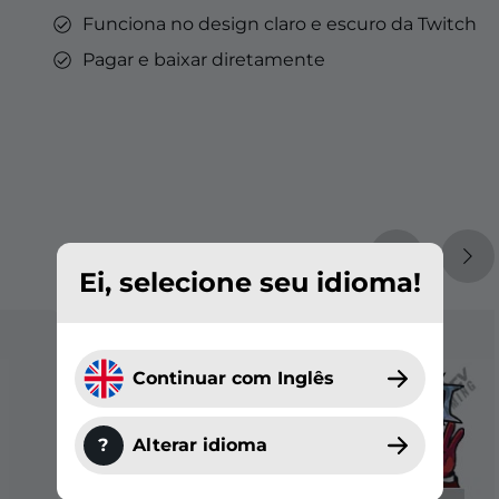
Funciona no design claro e escuro da Twitch
Pagar e baixar diretamente
Ei, selecione seu idioma!
Continuar com Inglês
?
Alterar idioma