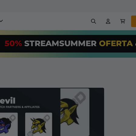
obreposições para stream
50%
STREAMSUMMER
OFERTA
,00/Month
*
Painéis
Banners
Use nossa
ferr
PRO
e configur
scritos Twitch
Insígnias
Construtores
reposições e alertas
Configuração fácil para so
transmissão GRÁTIS
etc
Registrar
em