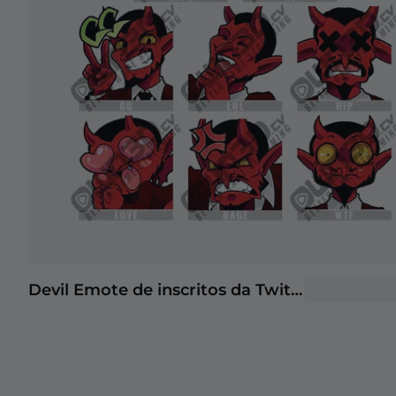
Devil Emote de inscritos da Twitch | Emotes de inscritos da Twitch
+2