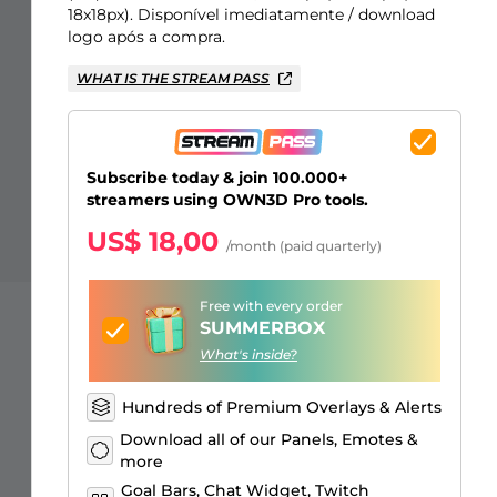
Sobreposições para "só na
Alertas Facebook
Banner de Intervalo
Emotes de inscritos Kick
Insígnias de inscritos Twitch
Construtor de Logo Gaming
18x18px). Disponível imediatamente / download
conversa"
logo após a compra.
WHAT IS THE STREAM PASS
Subscribe today & join 100.000+
streamers using OWN3D Pro tools.
US$ 18,00
/month (paid quarterly)
Free with every order
SUMMERBOX
What's inside?
Hundreds of Premium Overlays & Alerts
Download all of our Panels, Emotes &
more
Goal Bars, Chat Widget, Twitch