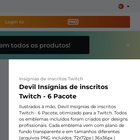
Login to
em todos os produtos!
amenta de transmissão
e sua stream facilmente
Insígnias de inscritos Twitch
breposições, alertas, doações, barras de meta, ChatBot
Devil Insígnias de inscritos
Twitch - 6 Pacote
Ilustrados à mão, Devil Insígnias de inscritos
Saiba
mais
Twitch - 6 Pacote, otimizado para a Twitch. Todos
os emblemas incluídos foram criados por designs
profissionais. Cada emblema vem com plano de
fundo transparente e em tamanhos diferentes
(arquivos PNG incluídos; 72x72px | 36x36px |