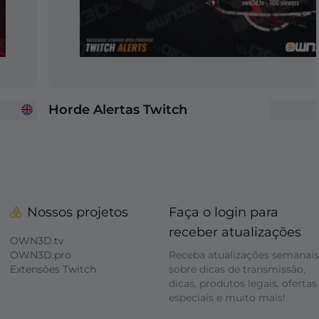
Horde Alertas Twitch
Nossos projetos
Faça o login para
receber atualizações
OWN3D.tv
OWN3D.pro
Receba atualizações semanais
Extensões Twitch
sobre dicas de transmissão,
dicas, produtos legais, ofertas
especiais e muito mais!