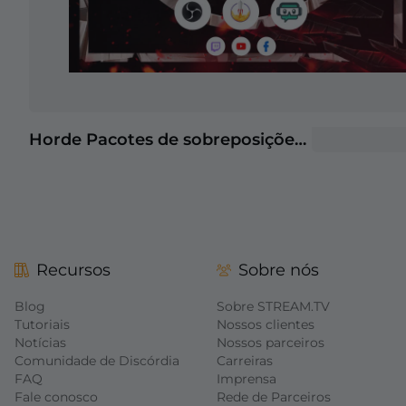
Horde Pacotes de sobreposições para Stream
Recursos
Sobre nós
Blog
Sobre STREAM.TV
Tutoriais
Nossos clientes
Notícias
Nossos parceiros
Comunidade de Discórdia
Carreiras
FAQ
Imprensa
Fale conosco
Rede de Parceiros