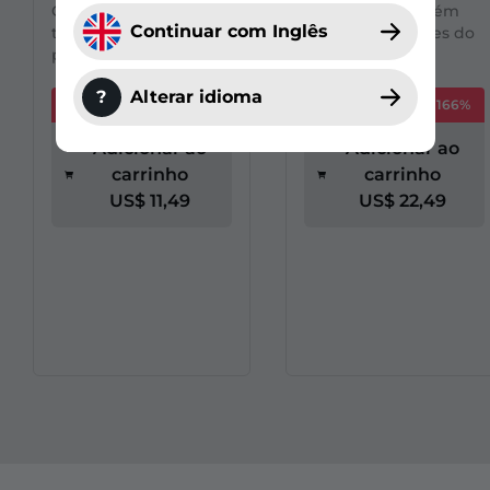
O conjunto contém
O conjunto contém
Continuar com Inglês
todos os 5 emotes do
todos os 8 emotes do
pacote.
pacote.
?
Alterar idioma
Você economiza -226%
Você economiza -166%
Adicionar ao
Adicionar ao
carrinho
carrinho
US$ 11,49
US$ 22,49