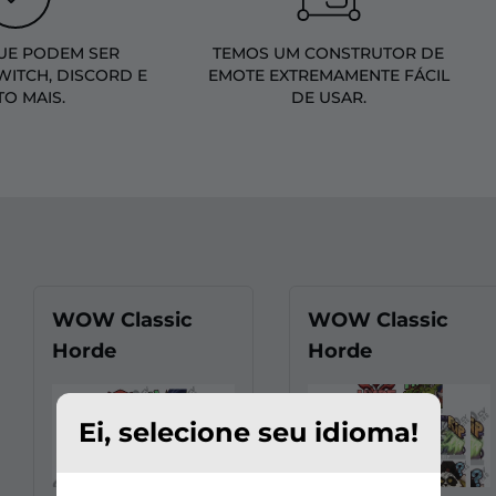
UE PODEM SER
TEMOS UM CONSTRUTOR DE
WITCH, DISCORD E
EMOTE EXTREMAMENTE FÁCIL
TO MAIS.
DE USAR.
WOW Classic
WOW Classic
Horde
Horde
Ei, selecione seu idioma!