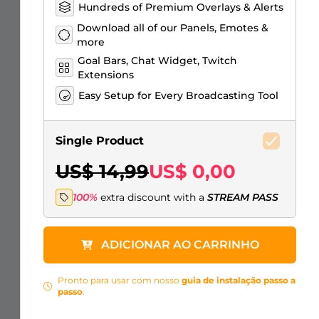
Hundreds of Premium Overlays & Alerts
Download all of our Panels, Emotes &
more
Goal Bars, Chat Widget, Twitch
Extensions
Easy Setup for Every Broadcasting Tool
Single Product
US$ 14,99
US$ 0,00
100%
extra discount with a
STREAM PASS
ADICIONAR AO CARRINHO
Pronto para usar com nosso
guia de instalação passo a
passo
.