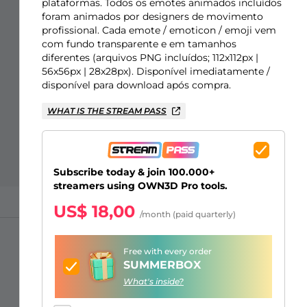
Sobreposições para "só na
Alertas Facebook
Banner de Intervalo
Emotes de inscritos Kick
Insígnias de inscritos Twitch
Construtor de Logo Gaming
plataformas. Todos os emotes animados incluídos
foram animados por designers de movimento
conversa"
profissional. Cada emote / emoticon / emoji vem
com fundo transparente e em tamanhos
diferentes (arquivos PNG incluídos; 112x112px |
56x56px | 28x28px). Disponível imediatamente /
disponível para download após compra.
WHAT IS THE STREAM PASS
Subscribe today & join 100.000+
streamers using OWN3D Pro tools.
US$ 18,00
/month (paid quarterly)
Free with every order
SUMMERBOX
What's inside?