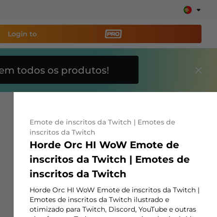
Login to
em todos os produtos!
amenta de transmissão
e sua stream facilmente
Emote de inscritos da Twitch | Emotes de
breposições, alertas, doações, barras de meta, ChatBot
inscritos da Twitch
Horde Orc HI WoW Emote de
inscritos da Twitch | Emotes de
Saiba
inscritos da Twitch
mais
Horde Orc HI WoW Emote de inscritos da Twitch |
Emotes de inscritos da Twitch ilustrado e
otimizado para Twitch, Discord, YouTube e outras