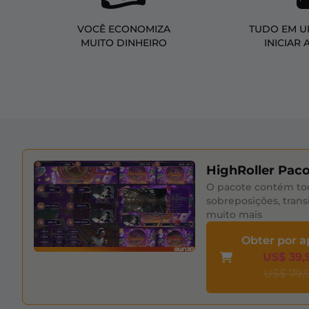
VOCÊ ECONOMIZA
TUDO EM U
MUITO DINHEIRO
INICIAR 
HighRoller Pac
O pacote contém to
sobreposições, trans
muito mais
Obter por 
US$ 39,
US$ 79,