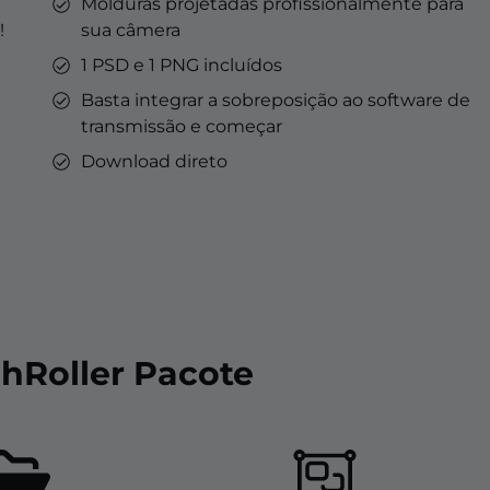
Molduras projetadas profissionalmente para
!
sua câmera
1 PSD e 1 PNG incluídos
Basta integrar a sobreposição ao software de
transmissão e começar
Download direto
ghRoller Pacote