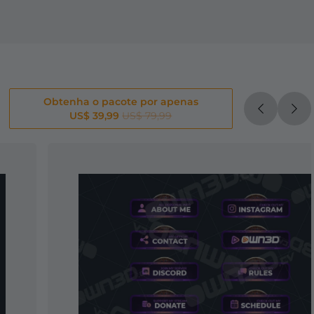
Obtenha o pacote por apenas
US$ 39,99
US$ 79,99