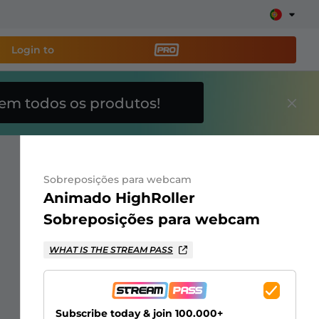
Login to
em todos os produtos!
amenta de transmissão
e sua stream facilmente
Sobreposições para webcam
breposições, alertas, doações, barras de meta, ChatBot
Animado HighRoller
Sobreposições para webcam
Saiba
WHAT IS THE STREAM PASS
mais
Subscribe today & join 100.000+