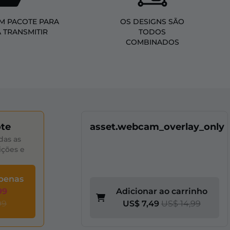
M PACOTE PARA
OS DESIGNS SÃO
A TRANSMITIR
TODOS
COMBINADOS
ote
asset.webcam_overlay_only
das as
ições e
apenas
99
Adicionar ao carrinho
99
US$ 7,49
US$ 14,99