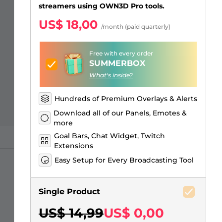
Sobreposições para "só na
Alertas Facebook
Banner de Intervalo
Emotes de inscritos Kick
Insígnias de inscritos Twitch
Construtor de Logo Gaming
streamers using OWN3D Pro tools.
conversa"
US$ 18,00
/month (paid quarterly)
Free with every order
SUMMERBOX
What's inside?
Hundreds of Premium Overlays & Alerts
Download all of our Panels, Emotes &
more
Goal Bars, Chat Widget, Twitch
Extensions
Easy Setup for Every Broadcasting Tool
Single Product
US$ 14,99
US$ 0,00