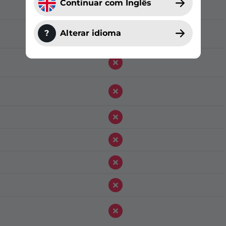
Continuar com Inglês
?
Alterar idioma