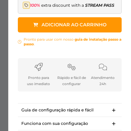
100%
extra discount with a
STREAM PASS
ADICIONAR AO CARRINHO
Pronto para usar com nosso
guia de instalação passo a
passo
.
Pronto para
Rápido e fácil de
Atendimento
uso imediato
configurar
24h
Guia de configuração rápida e fácil
Guia de instalação passo a passo para
começar em <10 minutos.
Funciona com sua configuração
Cursos da OWN3D Academy: configuração
Para Twitch, Kick, Facebook, YouTube, Trovo.