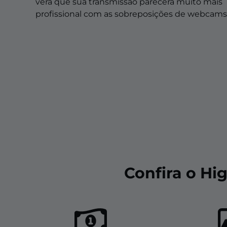
Sobreposições de natal
verá que sua transmissão parecerá muito mais
profissional com as sobreposições de webcams
Sobreposições de halloween
Sobreposições de inverno
Sobreposições de páscoa
Confira o Hi