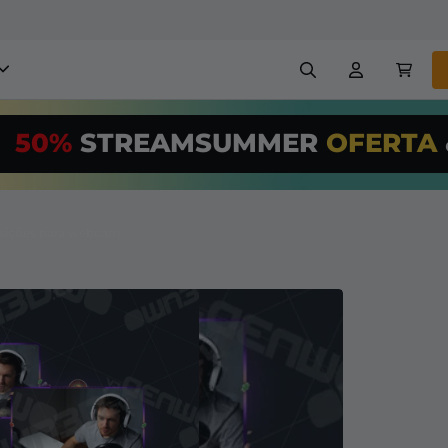
obreposições para stream
50%
STREAMSUMMER
OFERTA
,00/Month
*
Painéis
Banners
Use nossa
ferr
PRO
e configur
osições para webcam
Insígnias
Construtores
reposições e alertas
Configuração fácil para so
transmissão GRÁTIS
etc
Registrar
em