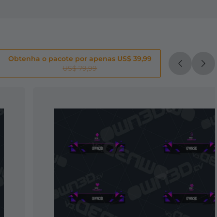
Obtenha o pacote por apenas US$ 39,99
US$ 79,99