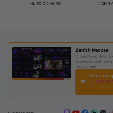
MUITO DINHEIRO
INICIAR 
Zenith Pacote
O pacote contém to
sobreposições, trans
muito mais
Obter por 
US$ 39,
US$ 79,