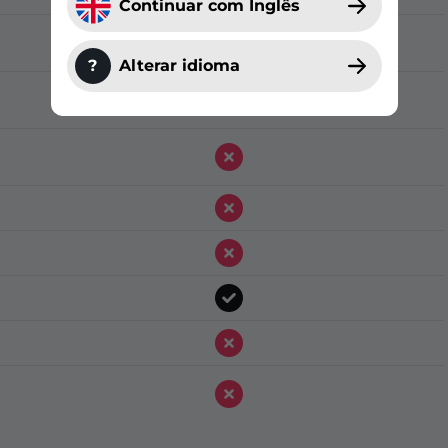
Continuar com Inglês
?
Alterar idioma