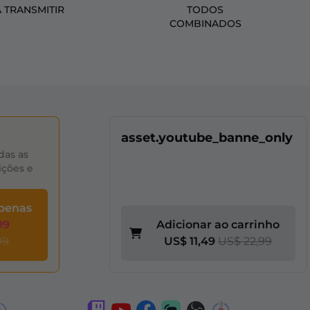
A TRANSMITIR
TODOS
COMBINADOS
asset.youtube_banne_only
das as
ições e
apenas
99
Adicionar ao carrinho
99
US$ 11,49
US$ 22,99