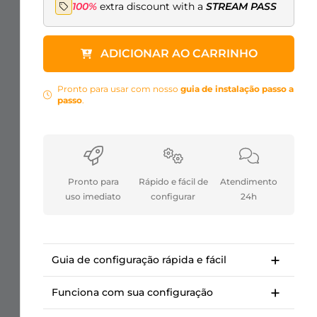
100%
extra discount with a
STREAM PASS
ADICIONAR AO CARRINHO
Pronto para usar com nosso
guia de instalação passo a
passo
.
Pronto para
Rápido e fácil de
Atendimento
uso imediato
configurar
24h
Guia de configuração rápida e fácil
Guia de instalação passo a passo para
começar em <10 minutos.
Funciona com sua configuração
Cursos da OWN3D Academy: configuração
Para Twitch, Kick, Facebook, YouTube, Trovo.