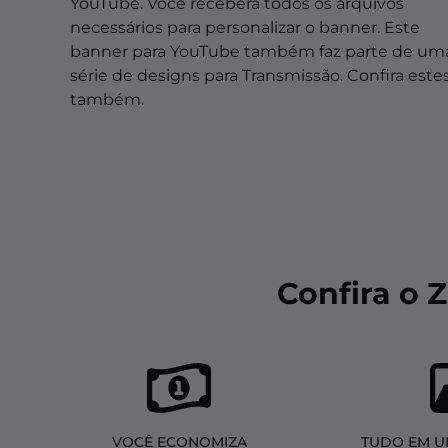
Sobreposições de natal
YouTube. Você receberá todos os arquivos
necessários para personalizar o banner. Este
Sobreposições de halloween
banner para YouTube também faz parte de um
série de designs para Transmissão. Confira este
Sobreposições de inverno
também.
Sobreposições de páscoa
Confira o 
VOCÊ ECONOMIZA
TUDO EM U