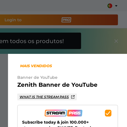
Login to
em todos os produtos!
amenta de transmissão
e sua stream facilmente
MAIS VENDIDOS
breposições, alertas, doações, barras de meta, ChatBot
Banner de YouTube
Zenith Banner de YouTube
Saiba
WHAT IS THE STREAM PASS
mais
Subscribe today & join 100.000+