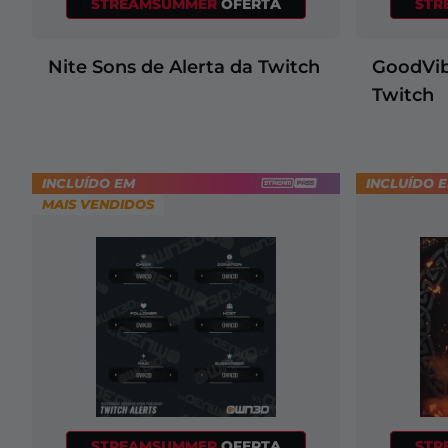
STREAMSUMMER
OFERTA
STR
Misc
Nite Sons de Alerta da Twitch
GoodVib
Twitch
INCLUÍDO EM
INCLUÍDO 
MAIS VENDIDOS
STREAMSUMMER
OFERTA
STR