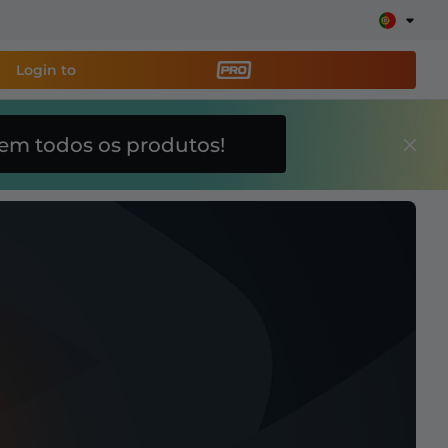
Login to
em todos os produtos!
amenta de transmissão
e sua stream facilmente
breposições, alertas, doações, barras de meta, ChatBot
Saiba
mais