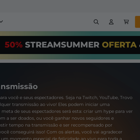
obreposições para stream
50%
STREAMSUMMER
OFERTA
,00/Month
*
Painéis
Banners
Use nossa
ferr
PRO
e configur
Insígnias
Construtores
reposições e alertas
Configuração fácil para so
ansmissão
transmissão GRÁTIS
etc
ra você e seus espectadores. Seja na Twitch, YouTube, Trovo
lquer transmissão ao vivo! Eles podem iniciar uma
Registrar
meta de seus espectadores será esta: criar um hype para ver
em
em a ser doados, ou você ganhar novos seguidores e
estir tempo na transmissão e ser recompensado por
você conseguirá isso! Com os alertas, você vai agradecer
 um momento especial de felicidade ao vivo para toda a