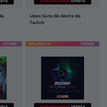
ERTA
STREAMSUMMER
OFERTA
da
Upex Sons de Alerta da
Twitch
INCLUÍDO EM
ERTA
STREAMSUMMER
OFERTA