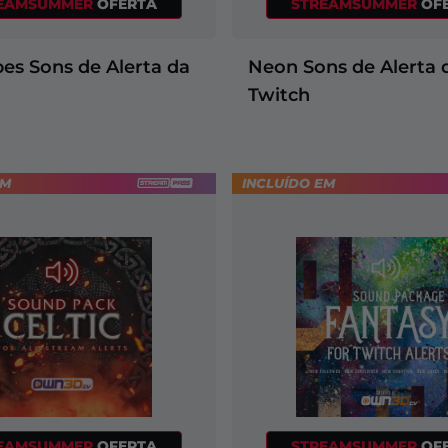
EAMSUMMER
OFERTA
STREAMSUMMER
OF
es Sons de Alerta da
Neon Sons de Alerta 
Twitch
EM
INCLUÍDO EM
EAMSUMMER
OFERTA
STREAMSUMMER
OF