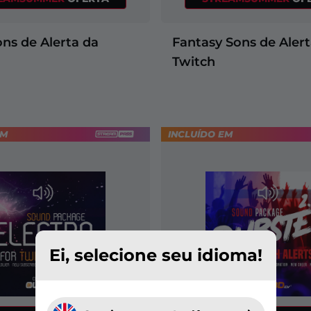
ons de Alerta da
Fantasy Sons de Alert
Twitch
EM
INCLUÍDO EM
+2
Ei, selecione seu idioma!