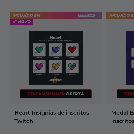
Clothing
Chess
Star
Sport
INCLUÍDO EM
INCLUÍDO 
Craft
NOVO
Pokemon
GTA
V
Destiny
FIFA
league
Poker
Naruto
Cooking
STREAMSUMMER
OFERTA
STR
Simulator
Zelda
Heart Insígnias de inscritos
Medal E
Chess
Twitch
inscrito
Dota
2