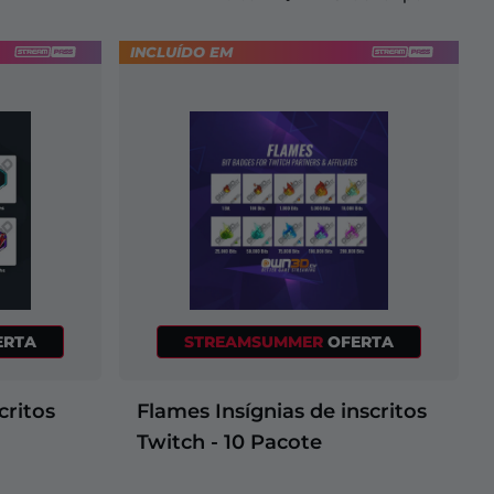
Sobreposições para "só na
Alertas Facebook
Banner de Intervalo
Emotes de inscritos Kick
Insígnias de inscritos Twitch
Construtor de Logo Gaming
conversa"
INCLUÍDO EM
ERTA
STREAMSUMMER
OFERTA
critos
Flames Insígnias de inscritos
Twitch - 10 Pacote