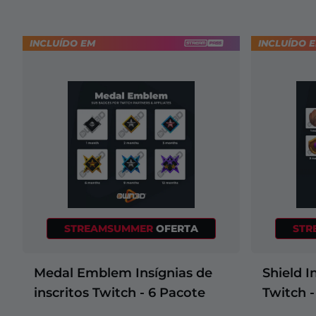
Game
of
Thrones
INCLUÍDO EM
INCLUÍDO 
Dead by
Daylight
Terraria
Hearthstone
DAYZ
STREAMSUMMER
OFERTA
STR
Medal Emblem Insígnias de
Shield I
inscritos Twitch - 6 Pacote
Twitch -