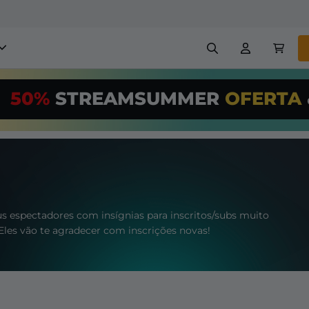
obreposições para stream
50%
STREAMSUMMER
OFERTA
,00/Month
*
Painéis
Banners
Use nossa
ferr
PRO
e configur
Insígnias
Construtores
reposições e alertas
Configuração fácil para so
transmissão GRÁTIS
etc
eus espectadores com insígnias para inscritos/subs muito
Eles vão te agradecer com inscrições novas!
Registrar
em