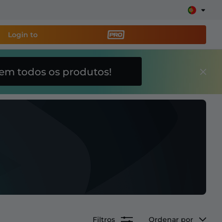
Login to
em todos os produtos!
amenta de transmissão
e sua stream facilmente
breposições, alertas, doações, barras de meta, ChatBot
Saiba
mais
Filtros
Ordenar por