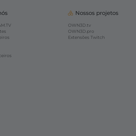
nós
Nossos projetos
AM.TV
OWN3D.tv
tes
OWN3D.pro
eiros
Extensões Twitch
ceiros