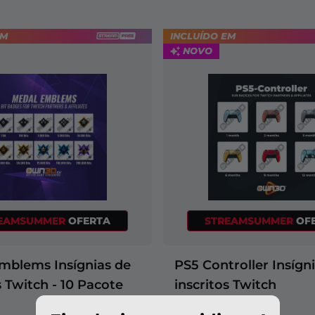
EM
INCLUÍDO EM
NOVO
EAMSUMMER
OFERTA
STREAMSUMMER
OF
mblems Insígnias de
PS5 Controller Insígn
s Twitch - 10 Pacote
inscritos Twitch