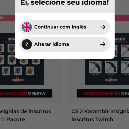
Ei, selecione seu idioma!
EM
INCLUÍDO EM
NOVO
Continuar com Inglês
?
Alterar idioma
EAMSUMMER
OFERTA
STREAMSUMMER
OF
nsígnias de inscritos
CS 2 Karambit Insígni
 11 Pacote
inscritos Twitch