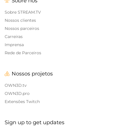
Sobre nós
Alert Sons
Banners de encerramento da transmissão
Twitch
Sobreposições para IRL
Sobre STREAM.TV
Nossos clientes
Banners de pausa da Twitch
Sobreposições para jogos
Nossos parceiros
Carreiras
Sobreposições de Call of Duty
Imprensa
Sobreposições para Fortnite
Rede de Parceiros
Sobreposições para League of Legends
Nossos projetos
CS:GO
OWN3D.tv
WOW
OWN3D.pro
Extensões Twitch
Valorant
Sobreposições de DayZ
Sign up to get updates