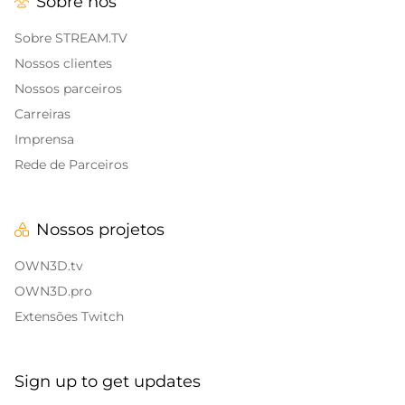
Sobre nós
Alert Sons
Banners de encerramento da transmissão
Twitch
Sobreposições para IRL
Sobre STREAM.TV
Nossos clientes
Banners de pausa da Twitch
Sobreposições para jogos
Nossos parceiros
Carreiras
Sobreposições de Call of Duty
Imprensa
Sobreposições para Fortnite
Rede de Parceiros
Sobreposições para League of Legends
Nossos projetos
CS:GO
OWN3D.tv
WOW
OWN3D.pro
Extensões Twitch
Valorant
Sobreposições de DayZ
Sign up to get updates