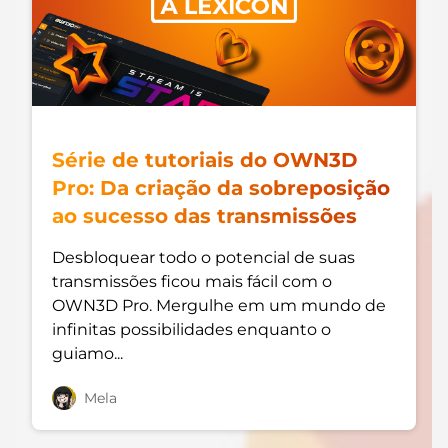
Alert Sons
Banners de encerramento da transmissão
Twitch
Sobreposições para IRL
Banners de pausa da Twitch
Sobreposições para jogos
Sobreposições de Call of Duty
Série de tutoriais do OWN3D
Sobreposições para Fortnite
Pro: Da criação da sobreposição
ao sucesso das transmissões
Sobreposições para League of Legends
Desbloquear todo o potencial de suas
CS:GO
transmissões ficou mais fácil com o
OWN3D Pro. Mergulhe em um mundo de
WOW
infinitas possibilidades enquanto o
Valorant
guiamo...
Sobreposições de DayZ
Mela