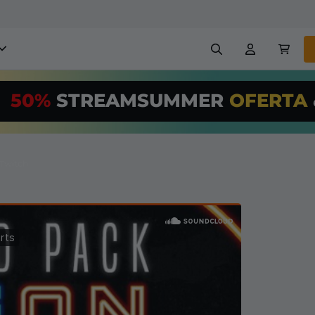
obreposições para stream
50%
STREAMSUMMER
OFERTA
,00/Month
*
Painéis
Banners
Use nossa
ferr
PRO
e configur
 Twitch
Insígnias
Construtores
reposições e alertas
Configuração fácil para so
transmissão GRÁTIS
etc
Registrar
em