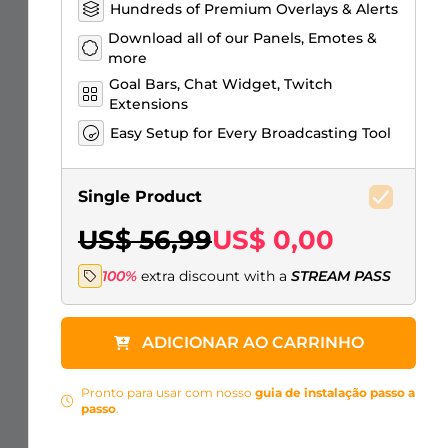
Hundreds of Premium Overlays & Alerts
Download all of our Panels, Emotes &
more
Goal Bars, Chat Widget, Twitch
Extensions
Easy Setup for Every Broadcasting Tool
Single Product
US$ 56,99
US$ 0,00
100%
extra discount with a
STREAM PASS
ADICIONAR AO CARRINHO
Pronto para usar com nosso
guia de instalação passo a
passo
.