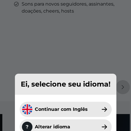
Sons para novos seguidores, assinantes,
doações, cheers, hosts
Ei, selecione seu idioma!
Continuar com Inglês
?
Alterar idioma