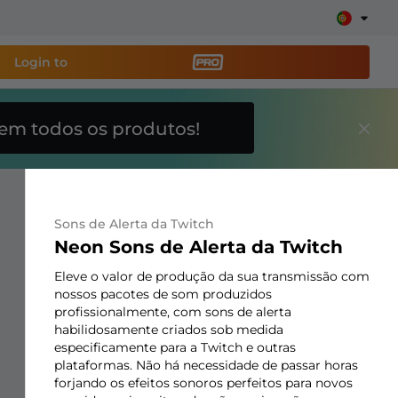
Login to
em todos os produtos!
amenta de transmissão
e sua stream facilmente
Sons de Alerta da Twitch
breposições, alertas, doações, barras de meta, ChatBot
Neon Sons de Alerta da Twitch
Eleve o valor de produção da sua transmissão com
nossos pacotes de som produzidos
Saiba
profissionalmente, com sons de alerta
mais
habilidosamente criados sob medida
especificamente para a Twitch e outras
plataformas. Não há necessidade de passar horas
forjando os efeitos sonoros perfeitos para novos