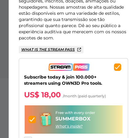
Sobreposições para "só na
Alertas Facebook
Banner de Intervalo
Emotes de inscritos Kick
Insígnias de inscritos Twitch
Construtor de Logo Gaming
seguidores, inscritos, doações, animações ou
hospedagens. Nossas amostras de alta qualidade
conversa"
estão disponíveis em uma variedade de estilos,
garantindo que sua transmissão soe tão
profissional quanto parece. Dê ao seu público a
experiência auditiva que merecem com os nossos
pacotes de som.
WHAT IS THE STREAM PASS
Subscribe today & join 100.000+
streamers using OWN3D Pro tools.
US$ 18,00
/month (paid quarterly)
Free with every order
SUMMERBOX
What's inside?