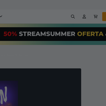
obreposições para stream
50%
STREAMSUMMER
OFERTA
,00/Month
*
Painéis
Banners
Use nossa
ferr
PRO
e configur
rs de perfil da Twitch
Insígnias
Construtores
reposições e alertas
Configuração fácil para so
transmissão GRÁTIS
etc
Registrar
em