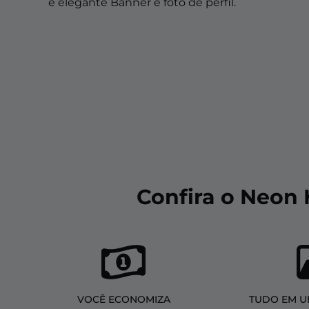
Sobreposições de natal
e elegante Banner e foto de perfil.
Sobreposições de halloween
Sobreposições de inverno
Sobreposições de páscoa
Confira o Neon
VOCÊ ECONOMIZA
TUDO EM U