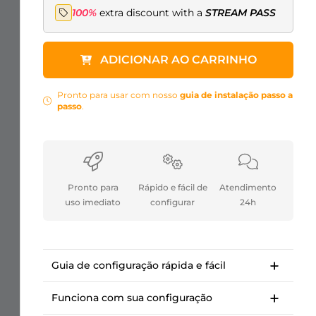
100%
extra discount with a
STREAM PASS
ADICIONAR AO CARRINHO
Pronto para usar com nosso
guia de instalação passo a
passo
.
Pronto para
Rápido e fácil de
Atendimento
uso imediato
configurar
24h
Guia de configuração rápida e fácil
Guia de instalação passo a passo para
começar em <10 minutos.
Funciona com sua configuração
Cursos da OWN3D Academy: configuração
Para Twitch, Kick, Facebook, YouTube, Trovo.