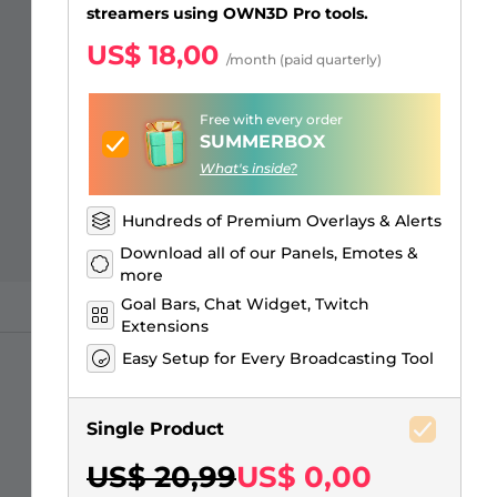
Sobreposições para "só na
Alertas Facebook
Banner de Intervalo
Emotes de inscritos Kick
Insígnias de inscritos Twitch
Construtor de Logo Gaming
streamers using OWN3D Pro tools.
conversa"
US$ 18,00
/month (paid quarterly)
Free with every order
SUMMERBOX
What's inside?
Hundreds of Premium Overlays & Alerts
Download all of our Panels, Emotes &
more
Goal Bars, Chat Widget, Twitch
Extensions
Easy Setup for Every Broadcasting Tool
Single Product
US$ 20,99
US$ 0,00