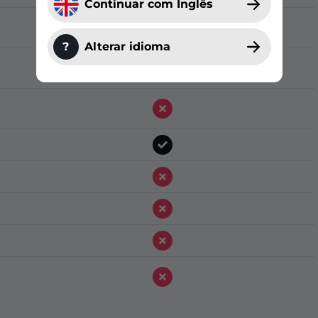
Continuar com Inglês
?
Alterar idioma