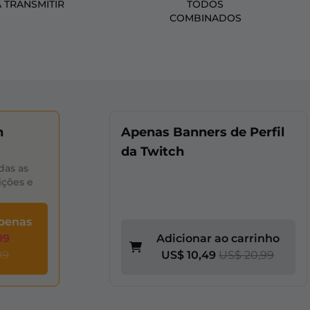
A TRANSMITIR
TODOS
COMBINADOS
n
Apenas Banners de Perfil
da Twitch
das as
ições e
apenas
99
Adicionar ao carrinho
99
US$ 10,49
US$ 20,99