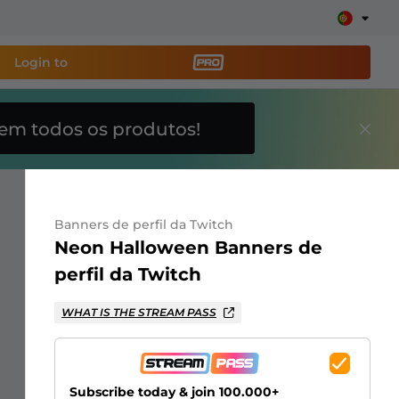
Login to
em todos os produtos!
amenta de transmissão
e sua stream facilmente
Banners de perfil da Twitch
breposições, alertas, doações, barras de meta, ChatBot
Neon Halloween Banners de
perfil da Twitch
Saiba
WHAT IS THE STREAM PASS
mais
Subscribe today & join 100.000+