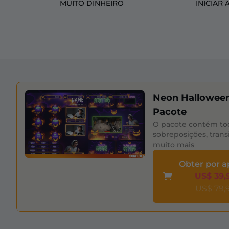
MUITO DINHEIRO
INICIAR 
Neon Hallowee
Pacote
O pacote contém to
sobreposições, trans
muito mais
Obter por 
US$ 39,
US$ 79,