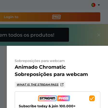
Login to
em todos os produtos!
amenta de transmissão
e sua stream facilmente
Sobreposições para webcam
breposições, alertas, doações, barras de meta, ChatBot
Animado Chromatic
Sobreposições para webcam
Saiba
WHAT IS THE STREAM PASS
mais
Subscribe today & join 100.000+