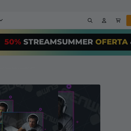
obreposições para stream
50%
STREAMSUMMER
OFERTA
,00/Month
*
Painéis
Banners
Use nossa
ferr
PRO
e configur
sições para webcam
Insígnias
Construtores
reposições e alertas
Configuração fácil para so
transmissão GRÁTIS
etc
Registrar
em