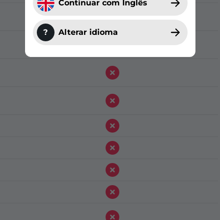
Continuar com Inglês
?
Alterar idioma