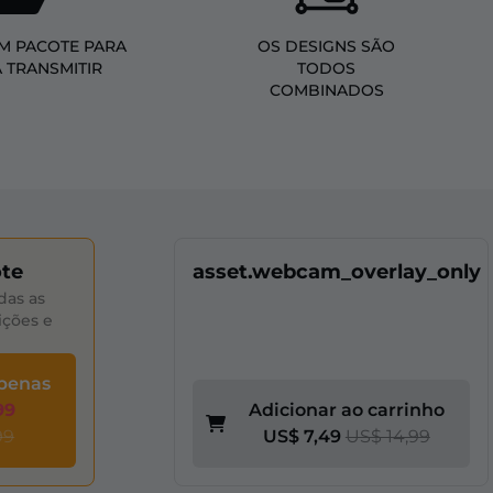
M PACOTE PARA
OS DESIGNS SÃO
A TRANSMITIR
TODOS
COMBINADOS
te
asset.webcam_overlay_only
das as
ições e
apenas
99
Adicionar ao carrinho
99
US$ 7,49
US$ 14,99