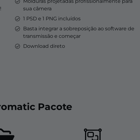
Molduras projetadas profissionalmente para
!
sua câmera
1 PSD e 1 PNG incluídos
Basta integrar a sobreposição ao software de
transmissão e começar
Download direto
romatic Pacote