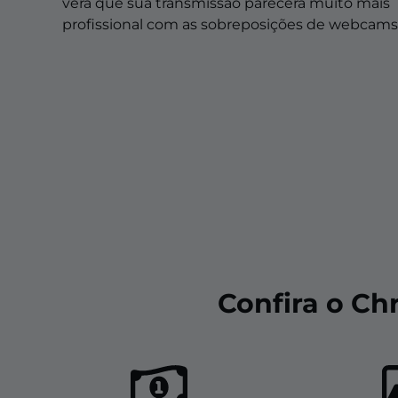
Sobreposições de natal
verá que sua transmissão parecerá muito mais
profissional com as sobreposições de webcams
Sobreposições de halloween
Sobreposições de inverno
Sobreposições de páscoa
Confira o Ch