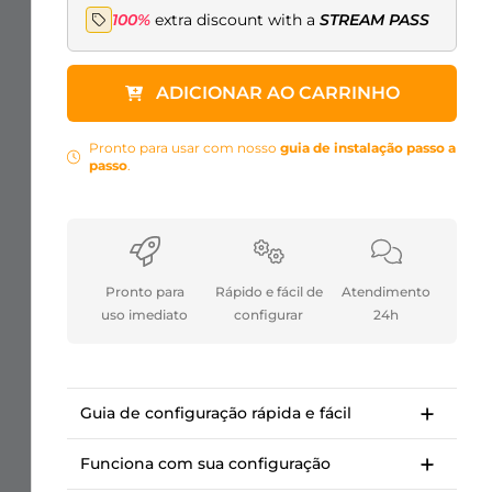
100%
extra discount with a
STREAM PASS
ADICIONAR AO CARRINHO
Pronto para usar com nosso
guia de instalação passo a
passo
.
Pronto para
Rápido e fácil de
Atendimento
uso imediato
configurar
24h
Guia de configuração rápida e fácil
Guia de instalação passo a passo para
começar em <10 minutos.
Funciona com sua configuração
Cursos da OWN3D Academy: configuração
Para Twitch, Kick, Facebook, YouTube, Trovo.