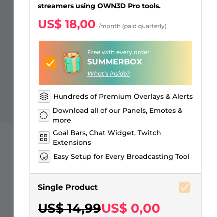
Sobreposições para "só na
Alertas Facebook
Banner de Intervalo
Emotes de inscritos Kick
Insígnias de inscritos Twitch
Construtor de Logo Gaming
streamers using OWN3D Pro tools.
conversa"
US$ 18,00
/month (paid quarterly)
Free with every order
SUMMERBOX
What's inside?
Hundreds of Premium Overlays & Alerts
Download all of our Panels, Emotes &
more
Goal Bars, Chat Widget, Twitch
Extensions
Easy Setup for Every Broadcasting Tool
Single Product
US$ 14,99
US$ 0,00