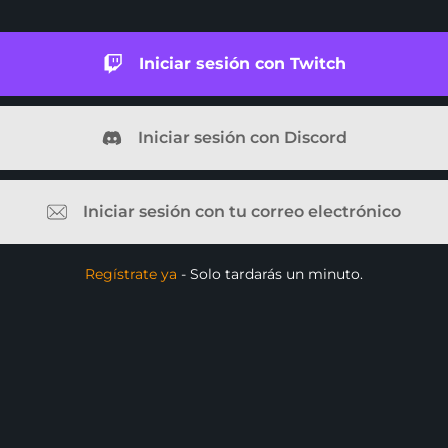
 Kick
ouTube
motes
 suscriptores de
motes
GTube
Overlays YouTube
Alertas YouTube
Banners para Discord
Emotes suscriptor Twitch
Emblemas de suscriptores de
Creador de emblemas
Twitch
Streaming en Kick.
Optimizado para Streaming en
YouTube.
Iniciar sesión con Twitch
Iniciar sesión con Discord
Iniciar sesión con tu correo electrónico
Regístrate ya
- Solo tardarás un minuto.
rd
l Points &
s