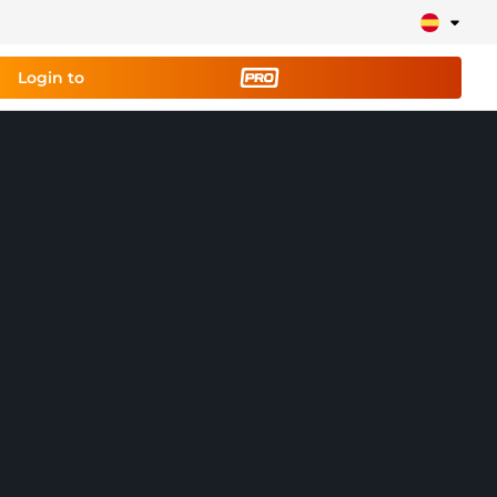
Login to
a
herramienta de
y configura tu stream
lays, alertas, donaciones, barras de objetivos,
Más
información