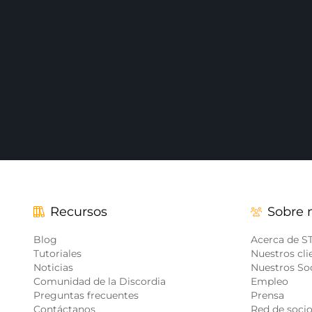
Overlays Christmas
Overlays Halloween
Overlays Winter
Overlays Easter
Recursos
Sobre 
Blog
Acerca de 
Tutoriales
Nuestros cli
Noticias
Nuestros So
Comunidad de la Discordia
Empleo
Preguntas frecuentes
Prensa
Contáctanos
Red de soci