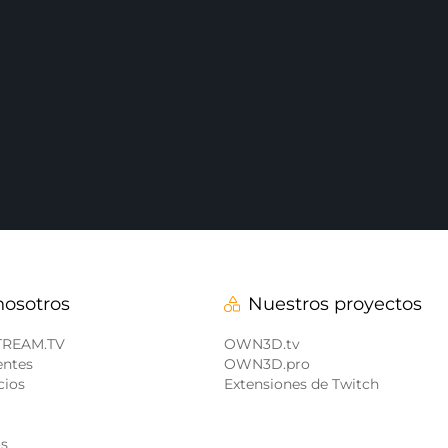
nosotros
Nuestros proyectos
STREAM.TV
OWN3D.tv
entes
OWN3D.pro
cios
Extensiones de Twitch
os