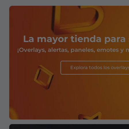
Overlays Christmas
Overlays Halloween
Overlays Winter
La mayor tienda para
Overlays Easter
¡Overlays, alertas, paneles, emotes y
Explora todos los overlay