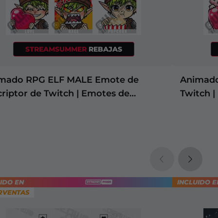
STREAMSUMMER
REBAJAS
mado RPG ELF MALE Emote de
Animado
criptor de Twitch | Emotes de
Twitch |
criptores de Twitch
Twitch
IDO EN
INCLUIDO E
+2
RVENTAS