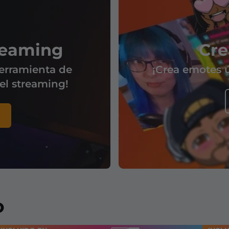
reaming
Cre
erramienta de
¡Crea emotes ú
 el streaming!
o