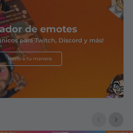
ador de emotes
nicos para Twitch, Discord y más!
Hazlo a tu manera