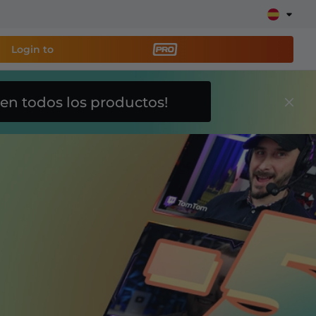
Login to
en todos los productos!
a
herramienta de
y configura tu stream
lays, alertas, donaciones, barras de objetivos,
Más
información