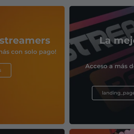
 streamers
La mej
 más con solo pago!
Acceso a más de
s
landing_page