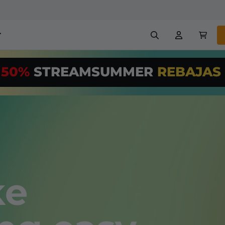
erlays para stream
Alertas
50%
STREAMSUMMER
REBAJAS
US$/Month
*
nners
Emotes
¡Utiliza nuestr
streaming PRO
Creadores
VTube
+ overlays y alertas
con facilidad!
treaming GRATUITAS
Configuración fácil de over
chatbot, etc
ke
Registrarse