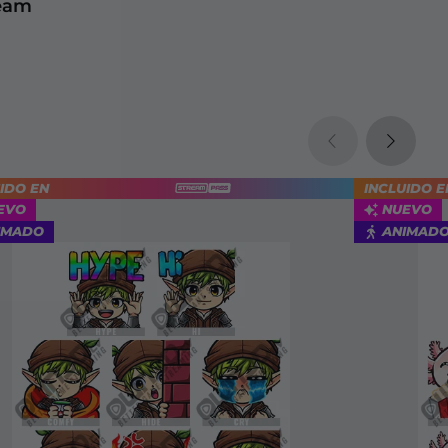
eam
IDO EN
INCLUIDO E
EVO
NUEVO
IMADO
ANIMAD