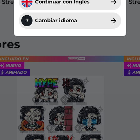
Stream
Str
Continuar con Inglés
?
Cambiar idioma
ores
INCLUIDO EN
INCLU
NUEVO
NU
ANIMADO
AN