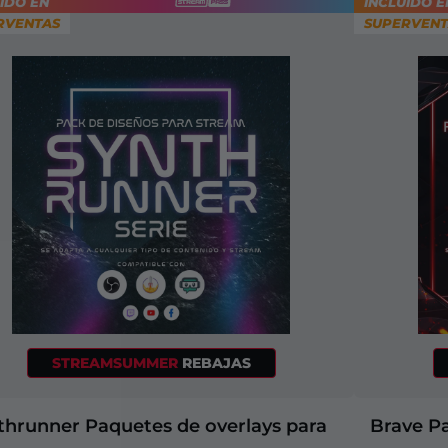
IDO EN
INCLUIDO E
+2
RVENTAS
SUPERVENT
STREAMSUMMER
REBAJAS
thrunner Paquetes de overlays para
Brave P