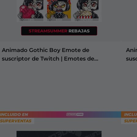
STREAMSUMMER
REBAJAS
Animado Gothic Boy Emote de
Ani
suscriptor de Twitch | Emotes de
sus
suscriptores de Twitch
sus
INCLUIDO EN
INCLU
+2
SUPERVENTAS
SUPE