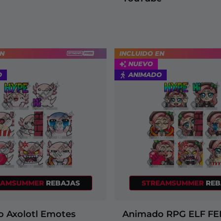
EN
INCLUIDO EN
NUEVO
O
ANIMADO
EAMSUMMER
REBAJAS
STREAMSUMMER
REB
 Axolotl Emotes
Animado RPG ELF F