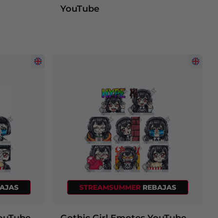
YouTube
AJAS
STREAMSUMMER
REBAJAS
ouTube
Gothic Girl Emotes YouTube