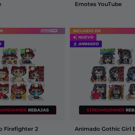
e
Emotes YouTube
EN
INCLUIDO EN
NUEVO
O
ANIMADO
EAMSUMMER
REBAJAS
STREAMSUMMER
REB
 Firefighter 2
Animado Gothic Girl