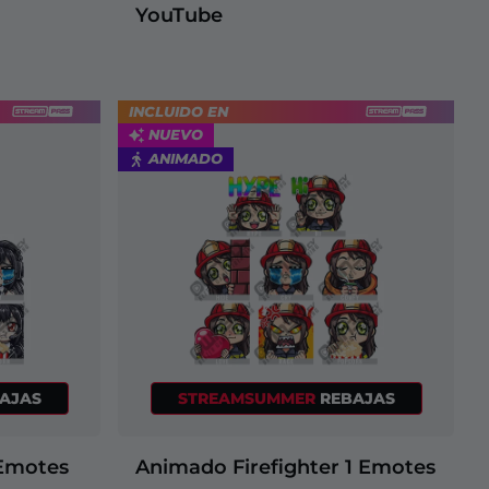
YouTube
INCLUIDO EN
NUEVO
ANIMADO
AJAS
STREAMSUMMER
REBAJAS
 Emotes
Animado Firefighter 1 Emotes