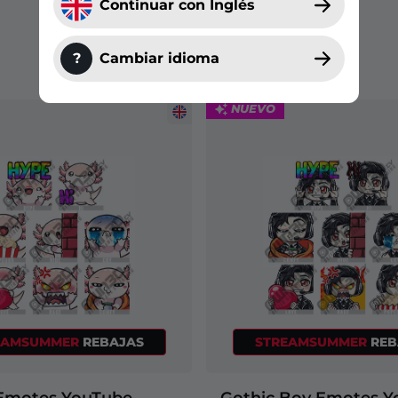
Continuar con Inglés
YouTube
?
Cambiar idioma
NUEVO
EAMSUMMER
REBAJAS
STREAMSUMMER
REB
 Emotes YouTube
Gothic Boy Emotes Y