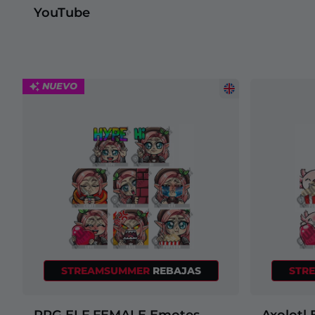
YouTube
NUEVO
STREAMSUMMER
REBAJAS
STR
RPG ELF FEMALE Emotes
Axolotl