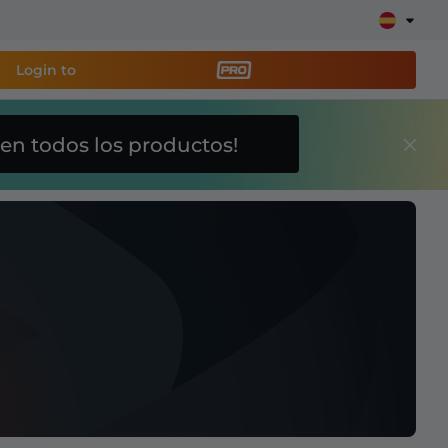
Login to
en todos los productos!
a
herramienta de
y configura tu stream
lays, alertas, donaciones, barras de objetivos,
Más
información