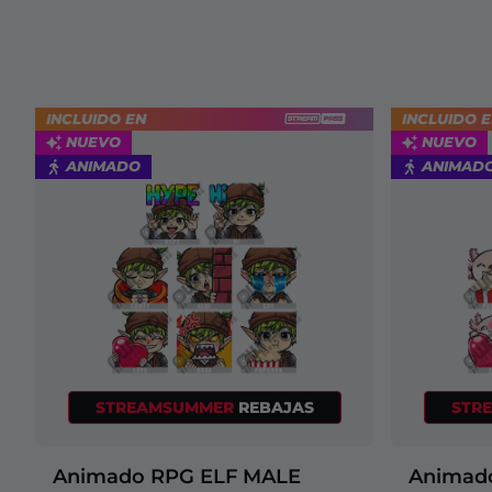
Overlays Christmas
Cry
Comfy
Overlays Halloween
Overlays Winter
INCLUIDO EN
INCLUIDO 
NUEVO
NUEVO
Overlays Easter
ANIMADO
ANIMAD
STREAMSUMMER
REBAJAS
STR
Animado RPG ELF MALE
Animado