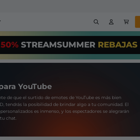
erlays para stream
Alertas
50%
STREAMSUMMER
REBAJAS
US$/Month
*
nners
Emotes
¡Utiliza nuestr
streaming PRO
Creadores
VTube
+ overlays y alertas
con facilidad!
 para YouTube
treaming GRATUITAS
Configuración fácil de over
te de que el surtido de emotes de YouTube es más bien
chatbot, etc
tendrás la posibilidad de brindar algo a tu comunidad. El
personalizados es inmenso, y los espectadores se alegrarán
Registrarse
tu chat.