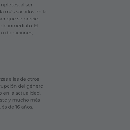
pletos, al ser
da más sacarlos de la
er que se precie.
de inmediato. El
 o donaciones,
as a las de otros
rrupción del género
en la actualidad.
o esto y mucho más
ués de 16 años,