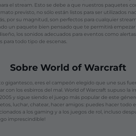
para el stream. Esto se debe a que nuestros paquetes com
mato previsto, no sólo están listos para ser utilizados na
ás, por su magnitud, son perfectos para cualquier stream
endo un paquete bien pensado que te permitirá empezar 
diseño, los sonidos adecuados para eventos como alertas
s para todo tipo de escenas.
Sobre World of Warcraft
 gigantesco, eres el campeón elegido que une sus fuerz
r con los esbirros del mal. World of Warcraft supuso la i
05 y sigue siendo el juego más popular de este género 
objetos, luchar, chatear, hacer amigos: puedes hacer tod
cionados a los gaming y a los juegos de rol, incluso desp
ego imprescindible!