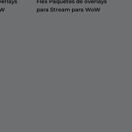
erlays
Flex Paquetes de overlays
oW
para Stream para WoW