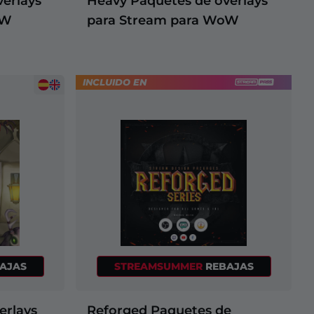
erlays
Heavy Paquetes de overlays
oW
para Stream para WoW
INCLUIDO EN
AJAS
STREAMSUMMER
REBAJAS
erlays
Reforged Paquetes de