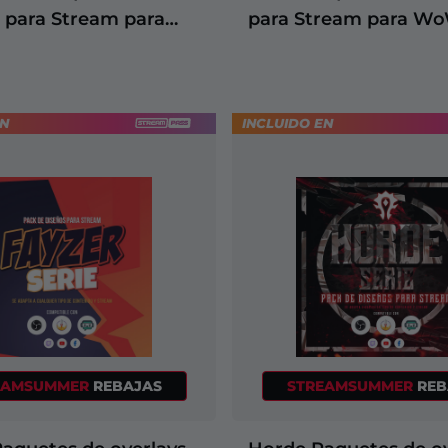
s para Stream para
para Stream para W
EN
INCLUIDO EN
+6
+2
EAMSUMMER
REBAJAS
STREAMSUMMER
REB