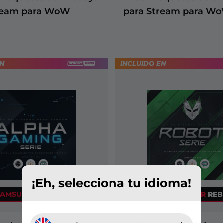
ream para WoW
para Stream para W
EN
INCLUIDO EN
+6
¡Eh, selecciona tu idioma!
EAMSUMMER
REBAJAS
STREAMSUMMER
REB