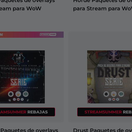
Paquetes de overlays
Horde Paquetes de ov
ream para WoW
para Stream para W
EN
EAMSUMMER
REBAJAS
STREAMSUMMER
REB
 Paquetes de overlays
Drust Paquetes de ov