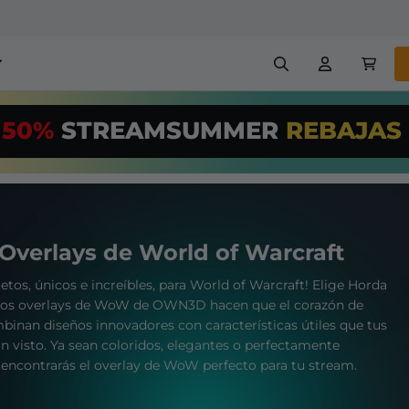
erlays para stream
Alertas
50%
STREAMSUMMER
REBAJAS
US$/Month
*
nners
Emotes
¡Utiliza nuestr
streaming PRO
Creadores
VTube
+ overlays y alertas
con facilidad!
verlays de World of Warcraft
treaming GRATUITAS
Configuración fácil de over
os, únicos e increíbles, para World of Warcraft! Elige Horda
chatbot, etc
W. Los overlays de WoW de OWN3D hacen que el corazón de
mbinan diseños innovadores con características útiles que tus
Registrarse
n visto. Ya sean coloridos, elegantes o perfectamente
encontrarás el overlay de WoW perfecto para tu stream.