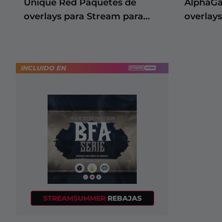
Unique Red Paquetes de
AlphaGa
overlays para Stream para
overlay
WoW
WoW
INCLUIDO EN
STREAMSUMMER
REBAJAS