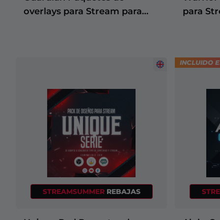
overlays para Stream para
para St
WoW
INCLUIDO 
STREAMSUMMER
REBAJAS
STR