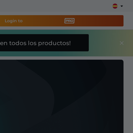
Login to
en todos los productos!
a
herramienta de
y configura tu stream
lays, alertas, donaciones, barras de objetivos,
Más
información