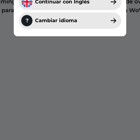
ming Paquetes de
Robot Paquetes de ov
Continuar con Inglés
s para Stream para
para Stream para W
?
Cambiar idioma