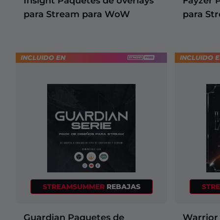
Insight Paquetes de overlays
Fayzer 
para Stream para WoW
para St
INCLUIDO EN
INCLUIDO 
STREAMSUMMER
REBAJAS
STR
Guardian Paquetes de
Warrior