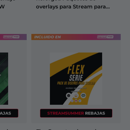
oW
overlays para Stream para
WoW
INCLUIDO EN
AJAS
STREAMSUMMER
REBAJAS