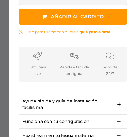
AÑADIR AL CARRITO
Listo para usarse con nuestra
guía paso a paso
.
Listo para
Rápida y fácil de
Soporte
usar
configurar
24/7
Ayuda rápida y guía de instalación
facilísima
Guía de configuración paso a paso para
empezar en <10 minutos.
Funciona con tu configuración
Curso OWN3D Academy: configura nuestro
Para Twitch, Kick, Facebook, YouTube, Trovo.
paquete de overlay para streams.
Haz stream en tu legua materna
Funciona con OBS Studio, Streamlabs,