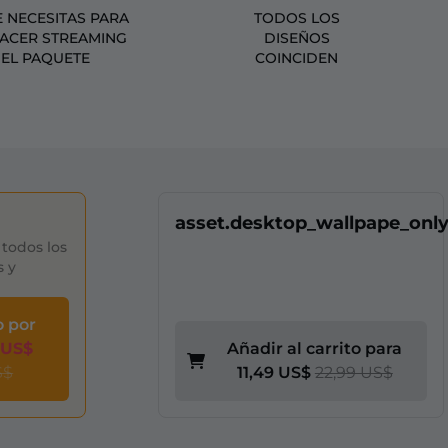
 NECESITAS PARA
TODOS LOS
HACER STREAMING
DISEÑOS
 EL PAQUETE
COINCIDEN
asset.desktop_wallpape_onl
todos los
s y
o por
 US$
Añadir al carrito para
S$
11,49 US$
22,99 US$