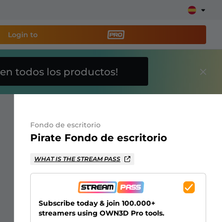
Login to
en todos los productos!
a
herramienta de
y configura tu stream
Fondo de escritorio
Pirate Fondo de escritorio
lays, alertas, donaciones, barras de objetivos,
WHAT IS THE STREAM PASS
Más
información
Subscribe today & join 100.000+
streamers using OWN3D Pro tools.