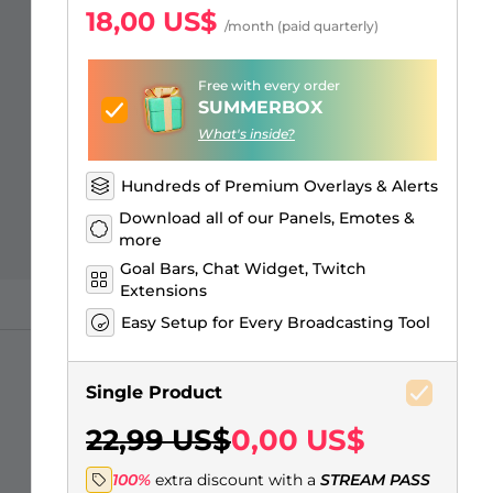
Just Chatting Overlays
Alertas Facebook
Banner de pausa para el
Emotes para suscriptores de
Emblemas de Bits de Twitch
Creador de logos de juegos
18,00 US$
/month (paid quarterly)
stream
Kick
Free with every order
SUMMERBOX
What's inside?
Hundreds of Premium Overlays & Alerts
Download all of our Panels, Emotes &
more
Goal Bars, Chat Widget, Twitch
Extensions
Easy Setup for Every Broadcasting Tool
Single Product
22,99 US$
0,00 US$
100%
extra discount with a
STREAM PASS