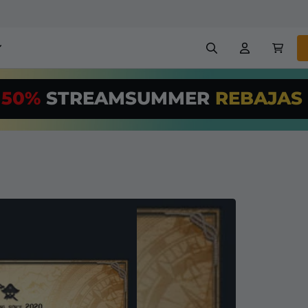
erlays para stream
Alertas
50%
STREAMSUMMER
REBAJAS
US$/Month
*
nners
Emotes
¡Utiliza nuestr
streaming PRO
Creadores
VTube
+ overlays y alertas
con facilidad!
treaming GRATUITAS
Configuración fácil de over
chatbot, etc
Registrarse