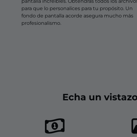
Overlays Christmas
pantalla increíbles. Obtendrás todos los archivo
para que lo personalices para tu propósito. Un
Overlays Halloween
fondo de pantalla acorde asegura mucho más
profesionalismo.
Overlays Winter
Overlays Easter
Echa un vistazo