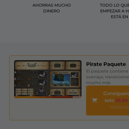
AHORRAS MUCHO
TODO LO QUE
DINERO
EMPEZAR A 
ESTÁ EN
Pirate Paquete
El paquete contiene 
overlays, transicione
mucho más
Consíguel
solo
39,99
79,99 U