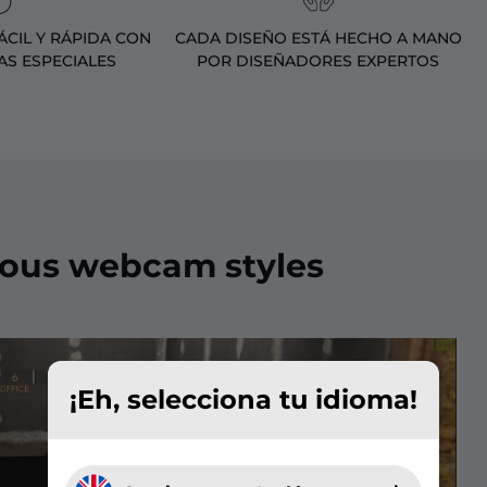
CIL Y RÁPIDA CON
CADA DISEÑO ESTÁ HECHO A MANO
AS ESPECIALES
POR DISEÑADORES EXPERTOS
ious webcam styles
¡Eh, selecciona tu idioma!