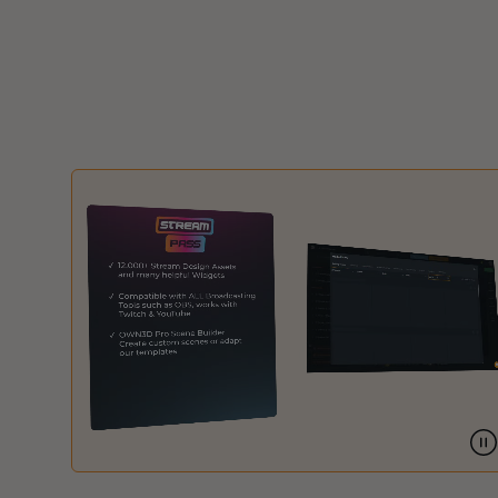
Overlays Christmas
Overlays Halloween
Overlays Winter
Overlays Easter