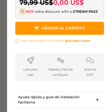
79,99 US$
0,00 US$
100%
extra discount with a
STREAM PASS
AÑADIR AL CARRITO
Listo para usarse con nuestra
guía paso a paso
.
Listo para
Rápida y fácil de
Soporte
usar
configurar
24/7
Ayuda rápida y guía de instalación
facilísima
Guía de configuración paso a paso para