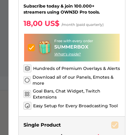
Just Chatting Overlays
Alertas Facebook
Banner de pausa para el
Emotes para suscriptores de
Emblemas de Bits de Twitch
Creador de logos de juegos
Subscribe today & join 100.000+
stream
Kick
streamers using OWN3D Pro tools.
18,00 US$
/month (paid quarterly)
Free with every order
SUMMERBOX
What's inside?
Hundreds of Premium Overlays & Alerts
Download all of our Panels, Emotes &
more
Goal Bars, Chat Widget, Twitch
Extensions
Easy Setup for Every Broadcasting Tool
Single Product