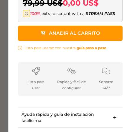
79,99 US$
0,00 US$
100%
extra discount with a
STREAM PASS
AÑADIR AL CARRITO
Listo para usarse con nuestra
guía paso a paso
.
Listo para
Rápida y fácil de
Soporte
usar
configurar
24/7
Ayuda rápida y guía de instalación
facilísima
Guía de configuración paso a paso para