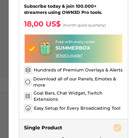
Just Chatting Overlays
Alertas Facebook
Banner de pausa para el
Emotes para suscriptores de
Emblemas de Bits de Twitch
Creador de logos de juegos
Subscribe today & join 100.000+
stream
Kick
streamers using OWN3D Pro tools.
18,00 US$
/month (paid quarterly)
Free with every order
SUMMERBOX
What's inside?
Hundreds of Premium Overlays & Alerts
Download all of our Panels, Emotes &
more
Goal Bars, Chat Widget, Twitch
Extensions
Easy Setup for Every Broadcasting Tool
Single Product