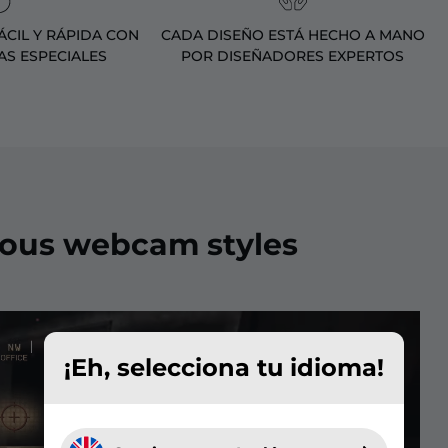
CIL Y RÁPIDA CON
CADA DISEÑO ESTÁ HECHO A MANO
AS ESPECIALES
POR DISEÑADORES EXPERTOS
ious webcam styles
¡Eh, selecciona tu idioma!