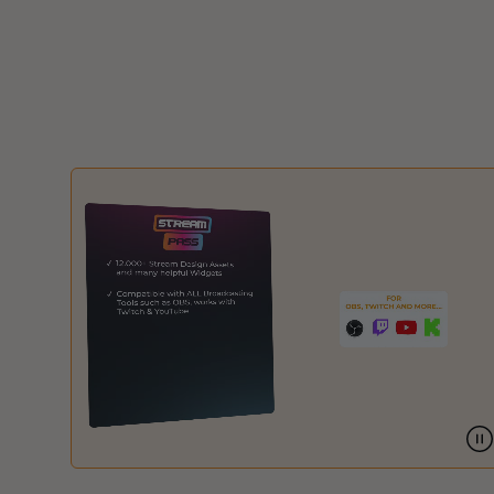
Overlays Christmas
Overlays Halloween
Overlays Winter
Overlays Easter