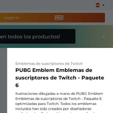
Login to
en todos los productos!
a
herramienta de
y configura tu stream
Emblemas de suscriptores de Twitch
PUBG Emblem Emblemas de
lays, alertas, donaciones, barras de objetivos,
suscriptores de Twitch - Paquete
6
Más
Ilustraciones dibujadas a mano de PUBG Emblem
información
Emblemas de suscriptores de Twitch - Paquete 6
optimizadas para Twitch. Todos los emblemas
incluidos han sido creados por diseñadores