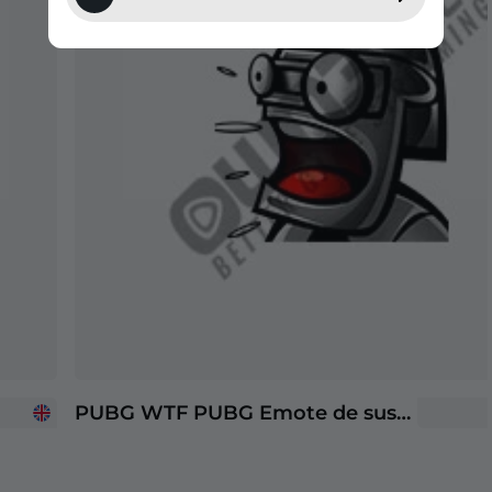
PUBG WTF PUBG Emote de suscriptor de Twitch | Emotes de suscriptores de Twitch