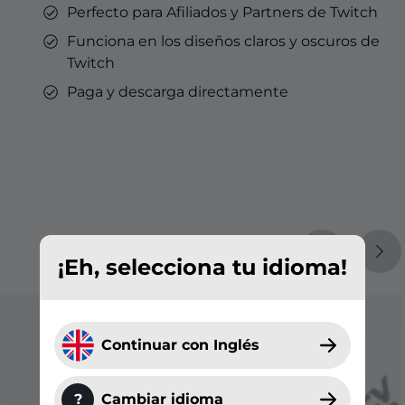
Perfecto para Afiliados y Partners de Twitch
Funciona en los diseños claros y oscuros de
Twitch
Paga y descarga directamente
¡Eh, selecciona tu idioma!
Continuar con Inglés
?
Cambiar idioma