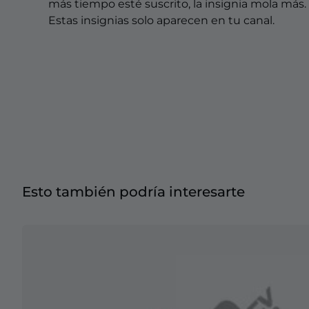
Overlays Christmas
más tiempo esté suscrito, la insignia mola más.
Estas insignias solo aparecen en tu canal.
Overlays Halloween
Overlays Winter
Overlays Easter
Esto también podría interesarte