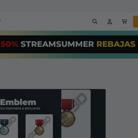
erlays para stream
Alertas
50%
STREAMSUMMER
REBAJAS
US$/Month
*
nners
Emotes
¡Utiliza nuestr
streaming PRO
mas de suscriptores de Twitch
Creadores
VTube
+ overlays y alertas
con facilidad!
treaming GRATUITAS
Configuración fácil de over
chatbot, etc
Registrarse