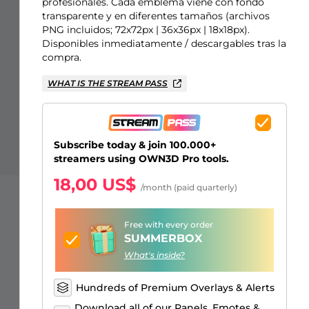
Just Chatting Overlays
Alertas Facebook
Banner de pausa para el
Emotes para suscriptores de
Emblemas de Bits de Twitch
Creador de logos de juegos
profesionales. Cada emblema viene con fondo
transparente y en diferentes tamaños (archivos
stream
Kick
PNG incluidos; 72x72px | 36x36px | 18x18px).
Disponibles inmediatamente / descargables tras la
compra.
WHAT IS THE STREAM PASS
Subscribe today & join 100.000+
streamers using OWN3D Pro tools.
18,00 US$
/month (paid quarterly)
Free with every order
SUMMERBOX
What's inside?
Hundreds of Premium Overlays & Alerts
Download all of our Panels, Emotes &