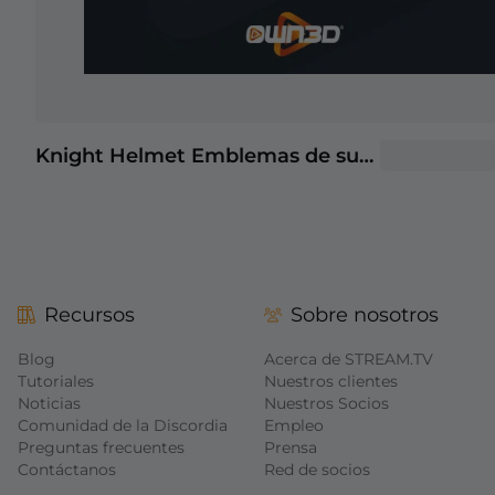
Knight Helmet Emblemas de suscriptores de Twitch
+2
Recursos
Sobre nosotros
Blog
Acerca de STREAM.TV
Tutoriales
Nuestros clientes
Noticias
Nuestros Socios
Comunidad de la Discordia
Empleo
Preguntas frecuentes
Prensa
Contáctanos
Red de socios