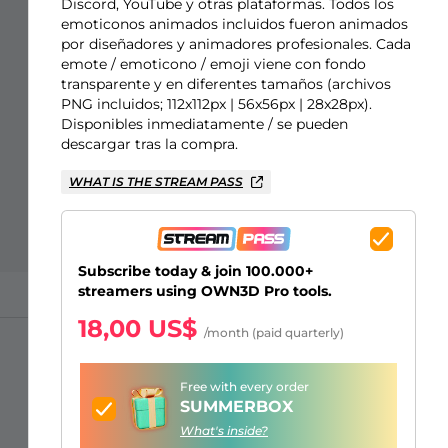
Just Chatting Overlays
Alertas Facebook
Banner de pausa para el
Emotes para suscriptores de
Emblemas de Bits de Twitch
Creador de logos de juegos
Discord, YouTube y otras plataformas. Todos los
emoticonos animados incluidos fueron animados
stream
Kick
por diseñadores y animadores profesionales. Cada
emote / emoticono / emoji viene con fondo
transparente y en diferentes tamaños (archivos
PNG incluidos; 112x112px | 56x56px | 28x28px).
Disponibles inmediatamente / se pueden
descargar tras la compra.
WHAT IS THE STREAM PASS
Subscribe today & join 100.000+
streamers using OWN3D Pro tools.
18,00 US$
/month (paid quarterly)
Free with every order
SUMMERBOX
What's inside?