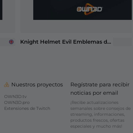
Knight Helmet Evil Emblemas de suscriptores de Twitch
Nuestros proyectos
Regístrate para recibir
noticias por email
OWN3D.tv
OWN3D.pro
¡Recibe actualizaciones
Extensiones de Twitch
semanales sobre consejos de
streaming, informaciones,
productos frescos, ofertas
especiales y mucho más!