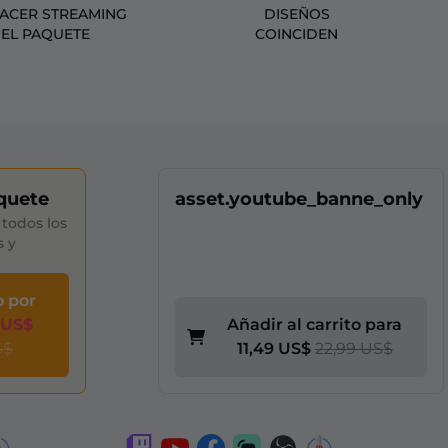
HACER STREAMING
DISEÑOS
 EL PAQUETE
COINCIDEN
quete
asset.youtube_banne_only
todos los
s y
o por
 US$
Añadir al carrito para
S$
11,49 US$
22,99 US$