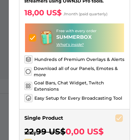
Just Chatting Overlays
Alertas Facebook
Banner de pausa para el
Emotes para suscriptores de
Emblemas de Bits de Twitch
Creador de logos de juegos
streamers using OWN3D Pro tools.
stream
Kick
18,00 US$
/month (paid quarterly)
Free with every order
SUMMERBOX
What's inside?
Hundreds of Premium Overlays & Alerts
Download all of our Panels, Emotes &
more
Goal Bars, Chat Widget, Twitch
Extensions
Easy Setup for Every Broadcasting Tool
Single Product
22,99 US$
0,00 US$