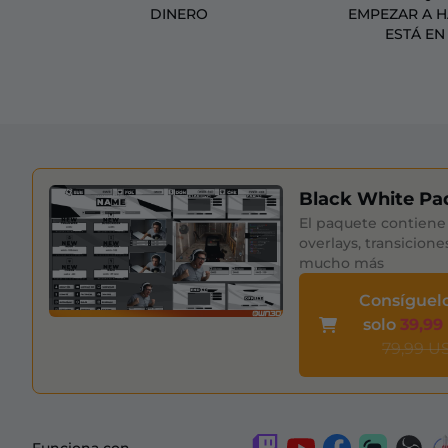
DINERO
EMPEZAR A 
ESTÁ EN
Black White Pa
El paquete contiene 
overlays, transicione
mucho más
Consíguel
solo
39,99
79,99 U