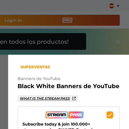
Login to
en todos los productos!
a
herramienta de
y configura tu stream
SUPERVENTAS
Banners de YouTube
Black White Banners de YouTube
lays, alertas, donaciones, barras de objetivos,
WHAT IS THE STREAM PASS
Más
información
Subscribe today & join 100.000+