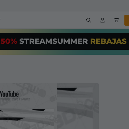
erlays para stream
Alertas
50%
STREAMSUMMER
REBAJAS
US$/Month
*
nners
Emotes
¡Utiliza nuestr
streaming PRO
Creadores
VTube
+ overlays y alertas
con facilidad!
treaming GRATUITAS
Configuración fácil de over
chatbot, etc
Registrarse