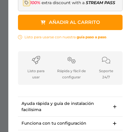
100%
extra discount with a
STREAM PASS
AÑADIR AL CARRITO
Listo para usarse con nuestra
guía paso a paso
.
Listo para
Rápida y fácil de
Soporte
usar
configurar
24/7
Ayuda rápida y guía de instalación
facilísima
Guía de configuración paso a paso para
empezar en <10 minutos.
Funciona con tu configuración
Curso OWN3D Academy: configura nuestro
Para Twitch, Kick, Facebook, YouTube, Trovo.